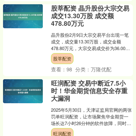
股莘配资 晶升股份大宗交易
成交13.30万股 成交额
478.80万元
晶升股份2月9日大宗交易平台出现一笔
成交，成交量13.30万股，成交金额
478.80万元，大宗交易成交价为36.00
元，相对今日收盘价折价8.16%。该笔交
股莘配资
易的....
查看：
98
分类：
万隆优配
旺润配资 交易中断近7.5小
时！华金期货信息安全存重
大漏洞
2025年5月30日，天津证监局官网的两张
罚单旺润配资，让市场聚焦华金期货一
场长达7小时26分钟的软件故障，同时也
掀开了其信息安全管理的脆弱面纱。
旺润配资