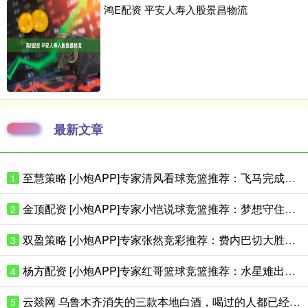
鸿E配资 平安人寿入股景昌物流
最新文章
至慧策略 [小炮APP]专家清风看球竞篮推荐：飞马完成复仇
1
金顶配资 [小炮APP]专家小恺说球竞篮推荐：梦想守住主场
2
双盈策略 [小炮APP]专家张然竞彩推荐：费内巴切大胜对手
3
杨方配资 [小炮APP]专家红哥篮球竞篮推荐：水星难出大分
4
云燚网 乌鲁木齐消失的三款本地白酒，喝过的人都已经是当爷爷的人了吧？
5