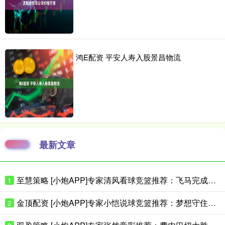
鸿E配资 平安人寿入股景昌物流
最新文章
至慧策略 [小炮APP]专家清风看球竞篮推荐：飞马完成复仇
1
金顶配资 [小炮APP]专家小恺说球竞篮推荐：梦想守住主场
2