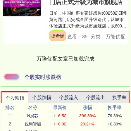
门店正式升级为城市旗舰店
日前，中国红枣专家好想你(002582)郑州
黄河路门店完成全面升级迭代，从城市
体验店正式升级为城市旗舰店，以600平
方米的沉浸式空间、兼具文化底蕴与现
捷希缘
查看：
85
分类：
万隆优配
代质感的设....
万隆优配文章已加载完成
个股实时涨跌榜
个股跌幅
个股流入
个股流出
换手率
个股涨幅
排名
名称
最新价
涨幅
换手率
1
N展芯
116.52
396.89%
79.39%
2
锐翔智能
110.02
20.21%
16.80%