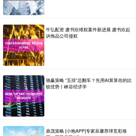
牛弘配资 虞书欣维权案件新进展 虞书欣起
诉饰品公司侵权
驰赢策略 “五排”总翻车？先用AI算算你的比
较优势丨峡谷经济学
鼎茂策略 [小炮APP]专家辰馨荐球竞彩推