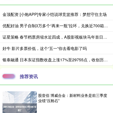
金顶配资 [小炮APP]专家小恺说球竞篮推荐：梦想守住主场
优配好油 男子自制3万多个“再来一瓶”拉环，兑换近700箱啤酒！警方：他称个人饮用，实为出售获利
证星策略 春节档票房缩水近四成，A股影视板块马年首日垫底
好牛 影片多票价低，这个“五一”你去看电影了吗
银泰融通 日本东证指数收盘上涨17%至29755点，收创历史新高
推荐资讯
股壹佰 博威合金：新材料业务是前三季度
业绩“压舱石”