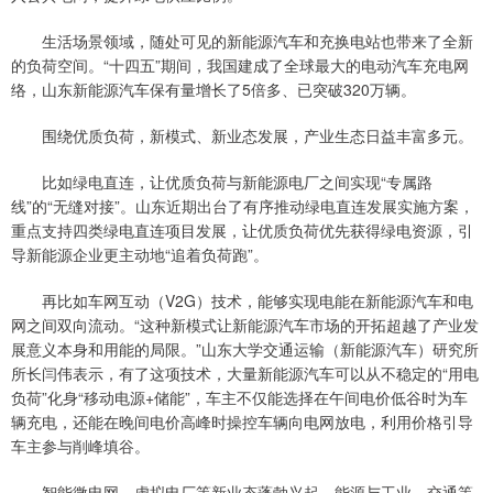
生活场景领域，随处可见的新能源汽车和充换电站也带来了全新
的负荷空间。“十四五”期间，我国建成了全球最大的电动汽车充电网
络，山东新能源汽车保有量增长了5倍多、已突破320万辆。
围绕优质负荷，新模式、新业态发展，产业生态日益丰富多元。
比如绿电直连，让优质负荷与新能源电厂之间实现“专属路
线”的“无缝对接”。山东近期出台了有序推动绿电直连发展实施方案，
重点支持四类绿电直连项目发展，让优质负荷优先获得绿电资源，引
导新能源企业更主动地“追着负荷跑”。
再比如车网互动（V2G）技术，能够实现电能在新能源汽车和电
网之间双向流动。“这种新模式让新能源汽车市场的开拓超越了产业发
展意义本身和用能的局限。”山东大学交通运输（新能源汽车）研究所
所长闫伟表示，有了这项技术，大量新能源汽车可以从不稳定的“用电
负荷”化身“移动电源+储能”，车主不仅能选择在午间电价低谷时为车
辆充电，还能在晚间电价高峰时操控车辆向电网放电，利用价格引导
车主参与削峰填谷。
智能微电网、虚拟电厂等新业态蓬勃兴起，能源与工业、交通等