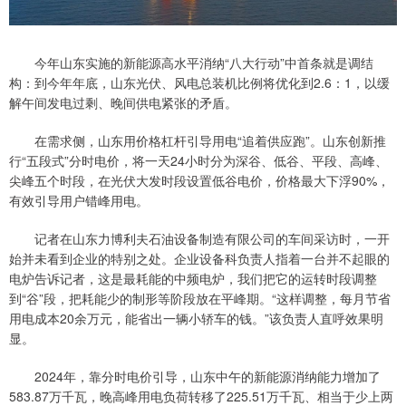
今年山东实施的新能源高水平消纳“八大行动”中首条就是调结
构：到今年年底，山东光伏、风电总装机比例将优化到2.6：1，以缓
解午间发电过剩、晚间供电紧张的矛盾。
在需求侧，山东用价格杠杆引导用电“追着供应跑”。山东创新推
行“五段式”分时电价，将一天24小时分为深谷、低谷、平段、高峰、
尖峰五个时段，在光伏大发时段设置低谷电价，价格最大下浮90%，
有效引导用户错峰用电。
记者在山东力博利夫石油设备制造有限公司的车间采访时，一开
始并未看到企业的特别之处。企业设备科负责人指着一台并不起眼的
电炉告诉记者，这是最耗能的中频电炉，我们把它的运转时段调整
到“谷”段，把耗能少的制形等阶段放在平峰期。“这样调整，每月节省
用电成本20余万元，能省出一辆小轿车的钱。”该负责人直呼效果明
显。
2024年，靠分时电价引导，山东中午的新能源消纳能力增加了
583.87万千瓦，晚高峰用电负荷转移了225.51万千瓦、相当于少上两