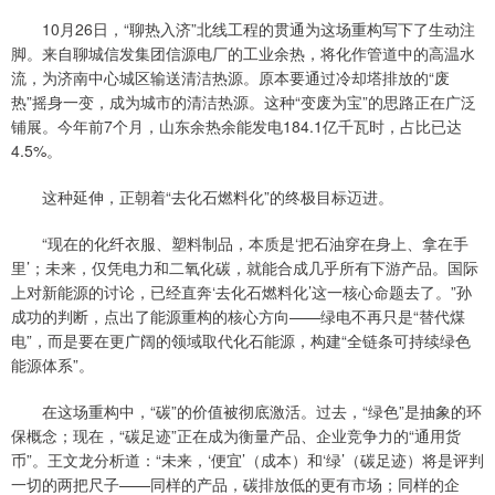
10月26日，“聊热入济”北线工程的贯通为这场重构写下了生动注
脚。来自聊城信发集团信源电厂的工业余热，将化作管道中的高温水
流，为济南中心城区输送清洁热源。原本要通过冷却塔排放的“废
热”摇身一变，成为城市的清洁热源。这种“变废为宝”的思路正在广泛
铺展。今年前7个月，山东余热余能发电184.1亿千瓦时，占比已达
4.5%。
这种延伸，正朝着“去化石燃料化”的终极目标迈进。
“现在的化纤衣服、塑料制品，本质是‘把石油穿在身上、拿在手
里’；未来，仅凭电力和二氧化碳，就能合成几乎所有下游产品。国际
上对新能源的讨论，已经直奔‘去化石燃料化’这一核心命题去了。”孙
成功的判断，点出了能源重构的核心方向——绿电不再只是“替代煤
电”，而是要在更广阔的领域取代化石能源，构建“全链条可持续绿色
能源体系”。
在这场重构中，“碳”的价值被彻底激活。过去，“绿色”是抽象的环
保概念；现在，“碳足迹”正在成为衡量产品、企业竞争力的“通用货
币”。王文龙分析道：“未来，‘便宜’（成本）和‘绿’（碳足迹）将是评判
一切的两把尺子——同样的产品，碳排放低的更有市场；同样的企