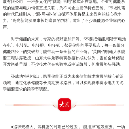
展有限公司，一种多元化的“储能+售电”模式正在落地。企业将储能系
统的运营与电力销售直接关联，为不同企业提供特色套餐。“市场刚需
的时代已经到来，‘源-网-荷-储’自循环体系将是未来盈利的核心竞争
力。”高光新能源董事长胡遵昌的判断，道出了不少新能源企业家的心
声。
对于储能的未来，专家的视野更加开阔。“不要把储能局限于‘电池
存电’，电转氢、电转醇、电转氨，都是储能的重要形态，每一条细分
储能路径上的突破都可能带动一条全新的产业链。”英国伯明翰大学能
源工程讲席教授、山东大学兼职特聘教授孙成功认为，当前全球储能
开发尚处早期，不少技术仍在实验室或中试阶段，但发展势头强劲。
孙成功特别指出，跨季储能正成为未来储能技术发展的核心前沿
领域，通过化学储能等长周期技术路线，可以实现夏季富余电力向冬
季能源需求的跨季节调配。
●追求规模大、装机密的时期已经过去，“能用掉”愈发重要。一场