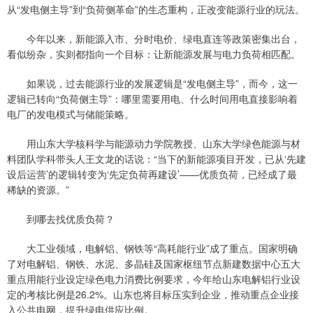
从“发电侧主导”到“负荷侧革命”的生态重构，正改变能源行业的玩法。
今年以来，新能源入市、分时电价、绿电直连等政策密集出台，
看似纷杂，实则都指向一个目标：让新能源发展与电力负荷相匹配。
如果说，过去能源行业的发展逻辑是“发电侧主导”，而今，这一
逻辑已转向“负荷侧主导”：哪里需要用电、什么时间用电直接影响着
电厂的发电模式与储能策略。
用山东大学核科学与能源动力学院教授、山东大学绿色能源与材
料团队学科带头人王文龙的话说：“当下的新能源项目开发，已从‘先建
设后运营’的逻辑转变为‘先定负荷再建设’——优质负荷，已经成了最
稀缺的资源。”
到哪去找优质负荷？
大工业领域，电解铝、钢铁等“高耗能行业”成了重点。国家明确
了对电解铝、钢铁、水泥、多晶硅及国家枢纽节点新建数据中心五大
重点用能行业设定绿色电力消费比例要求，今年给山东电解铝行业设
定的考核比例是26.2%。山东也将目标压实到企业，推动重点企业接
入公共电网，提升绿电供应比例。