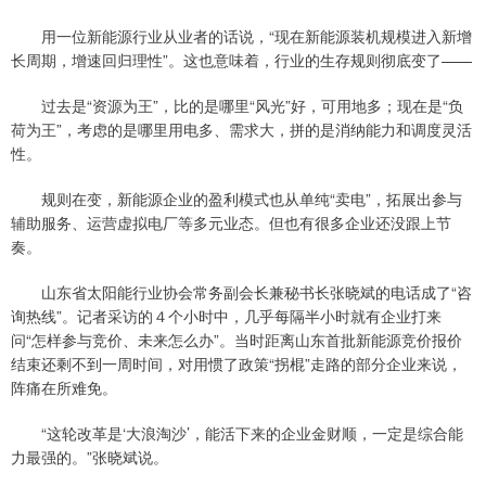
用一位新能源行业从业者的话说，“现在新能源装机规模进入新增
长周期，增速回归理性”。这也意味着，行业的生存规则彻底变了——
过去是“资源为王”，比的是哪里“风光”好，可用地多；现在是“负
荷为王”，考虑的是哪里用电多、需求大，拼的是消纳能力和调度灵活
性。
规则在变，新能源企业的盈利模式也从单纯“卖电”，拓展出参与
辅助服务、运营虚拟电厂等多元业态。但也有很多企业还没跟上节
奏。
山东省太阳能行业协会常务副会长兼秘书长张晓斌的电话成了“咨
询热线”。记者采访的４个小时中，几乎每隔半小时就有企业打来
问“怎样参与竞价、未来怎么办”。当时距离山东首批新能源竞价报价
结束还剩不到一周时间，对用惯了政策“拐棍”走路的部分企业来说，
阵痛在所难免。
“这轮改革是‘大浪淘沙’，能活下来的企业金财顺，一定是综合能
力最强的。”张晓斌说。