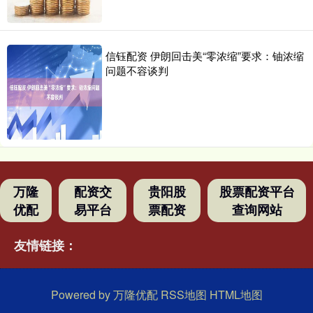
信钰配资 伊朗回击美“零浓缩”要求：铀浓缩
问题不容谈判
万隆
配资交
贵阳股
股票配资平台
优配
易平台
票配资
查询网站
友情链接：
Powered by
万隆优配
RSS地图
HTML地图