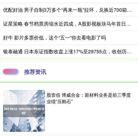
优配好油 男子自制3万多个“再来一瓶”拉环，兑换近700箱啤酒！警方：他称个人饮用，实为出售获利
证星策略 春节档票房缩水近四成，A股影视板块马年首日垫底
好牛 影片多票价低，这个“五一”你去看电影了吗
银泰融通 日本东证指数收盘上涨17%至29755点，收创历史新高
推荐资讯
股壹佰 博威合金：新材料业务是前三季度
业绩“压舱石”