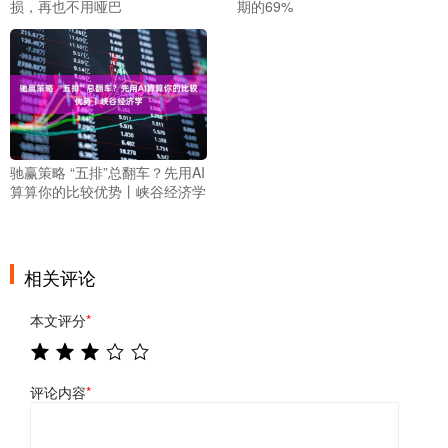
损，再也不用哑巴
期的69%
驰赢策略 “五排”总翻车？先用AI
算算你的比较优势丨峡谷经济学
相关评论
本文评分
*
评论内容
*