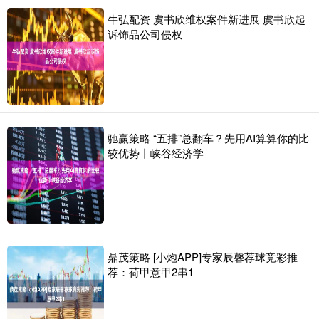
牛弘配资 虞书欣维权案件新进展 虞书欣起
诉饰品公司侵权
驰赢策略 “五排”总翻车？先用AI算算你的比
较优势丨峡谷经济学
鼎茂策略 [小炮APP]专家辰馨荐球竞彩推
荐：荷甲意甲2串1