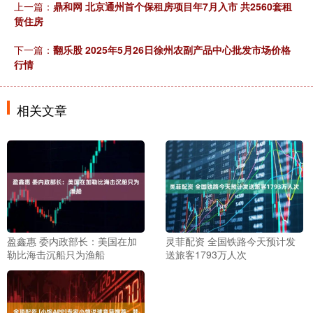
上一篇：
鼎和网 北京通州首个保租房项目年7月入市 共2560套租
赁住房
下一篇：
翻乐股 2025年5月26日徐州农副产品中心批发市场价格
行情
相关文章
盈鑫惠 委内政部长：美国在加
灵菲配资 全国铁路今天预计发
勒比海击沉船只为渔船
送旅客1793万人次