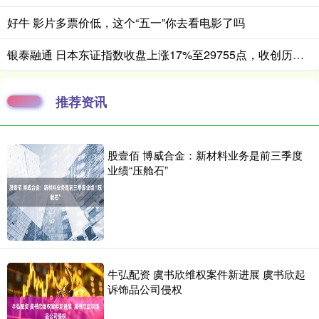
好牛 影片多票价低，这个“五一”你去看电影了吗
银泰融通 日本东证指数收盘上涨17%至29755点，收创历史新高
推荐资讯
股壹佰 博威合金：新材料业务是前三季度
业绩“压舱石”
牛弘配资 虞书欣维权案件新进展 虞书欣起
诉饰品公司侵权