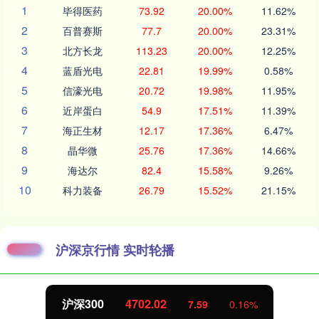
1
毕得医药
73.92
20.00%
11.62%
2
百普赛斯
77.7
20.00%
23.31%
3
北方长龙
113.23
20.00%
12.25%
4
蓝盾光电
22.81
19.99%
0.58%
5
信濠光电
20.72
19.98%
11.95%
6
近岸蛋白
54.9
17.51%
11.39%
7
海正生材
12.17
17.36%
6.47%
8
晶华微
25.76
17.36%
14.66%
9
海达尔
82.4
15.58%
9.26%
10
科力装备
26.79
15.52%
21.15%
沪深京行情 实时轮播
北证50
1122.88
7.59
0.16%
-