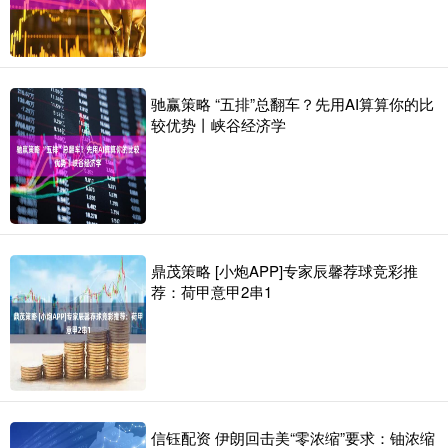
驰赢策略 “五排”总翻车？先用AI算算你的比
较优势丨峡谷经济学
鼎茂策略 [小炮APP]专家辰馨荐球竞彩推
荐：荷甲意甲2串1
信钰配资 伊朗回击美“零浓缩”要求：铀浓缩