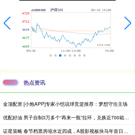
热点资讯
金顶配资 [小炮APP]专家小恺说球竞篮推荐：梦想守住主场
优配好油 男子自制3万多个“再来一瓶”拉环，兑换近700箱啤酒！警方：他称个人饮用，实为出售获利
证星策略 春节档票房缩水近四成，A股影视板块马年首日垫底