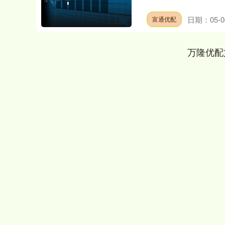
日期：05-0
富通优配
万隆优配
深证成指
14311.01
.68
1.02%
200.89
1