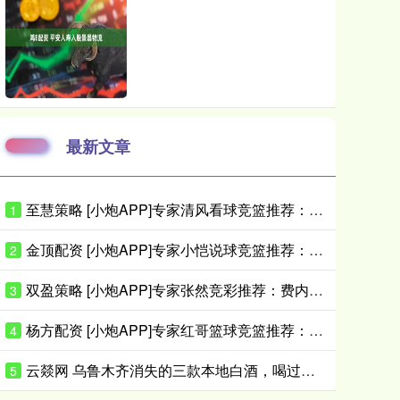
最新文章
至慧策略 [小炮APP]专家清风看球竞篮推荐：飞马完成复仇
1
金顶配资 [小炮APP]专家小恺说球竞篮推荐：梦想守住主场
2
双盈策略 [小炮APP]专家张然竞彩推荐：费内巴切大胜对手
3
杨方配资 [小炮APP]专家红哥篮球竞篮推荐：水星难出大分
4
云燚网 乌鲁木齐消失的三款本地白酒，喝过的人都已经是当爷爷的人了吧？
5