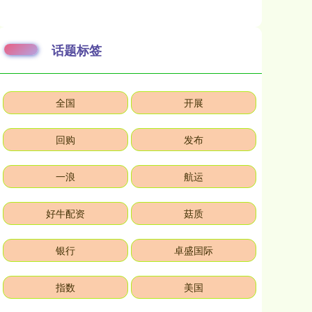
话题标签
全国
开展
回购
发布
一浪
航运
好牛配资
菇质
银行
卓盛国际
指数
美国