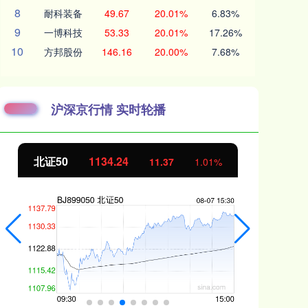
8
耐科装备
49.67
20.01%
6.83%
9
一博科技
53.33
20.01%
17.26%
10
方邦股份
146.16
20.00%
7.68%
沪深京行情 实时轮播
北证50
1134.24
创
11.37
1.01%