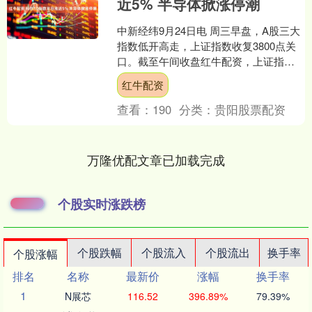
近5% 半导体掀涨停潮
中新经纬9月24日电 周三早盘，A股三大
指数低开高走，上证指数收复3800点关
口。截至午间收盘红牛配资，上证指数
涨0.63%，报3845.91点；深证成指涨
红牛配资
1.....
查看：
190
分类：
贵阳股票配资
万隆优配文章已加载完成
个股实时涨跌榜
个股跌幅
个股流入
个股流出
换手率
个股涨幅
排名
名称
最新价
涨幅
换手率
1
N展芯
116.52
396.89%
79.39%