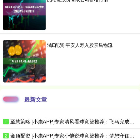
鸿E配资 平安人寿入股景昌物流
最新文章
至慧策略 [小炮APP]专家清风看球竞篮推荐：飞马完成复仇
1
金顶配资 [小炮APP]专家小恺说球竞篮推荐：梦想守住主场
2