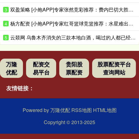
双盈策略 [小炮APP]专家张然竞彩推荐：费内巴切大胜对手
3
杨方配资 [小炮APP]专家红哥篮球竞篮推荐：水星难出大分
4
云燚网 乌鲁木齐消失的三款本地白酒，喝过的人都已经是当爷爷的人了吧？
5
万隆
配资交
贵阳股
股票配资平台
优配
易平台
票配资
查询网站
友情链接：
Powered by
万隆优配
RSS地图
HTML地图
Copyright
© 2013-2025