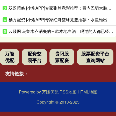
双盈策略 [小炮APP]专家张然竞彩推荐：费内巴切大胜对手
3
杨方配资 [小炮APP]专家红哥篮球竞篮推荐：水星难出大分
4
云燚网 乌鲁木齐消失的三款本地白酒，喝过的人都已经是当爷爷的人了吧？
5
万隆
配资交
贵阳股
股票配资平台
优配
易平台
票配资
查询网站
友情链接：
Powered by
万隆优配
RSS地图
HTML地图
Copyright
© 2013-2025