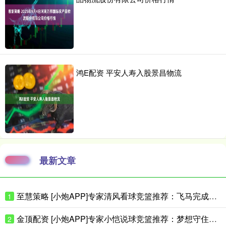
鸿E配资 平安人寿入股景昌物流
最新文章
至慧策略 [小炮APP]专家清风看球竞篮推荐：飞马完成复仇
1
金顶配资 [小炮APP]专家小恺说球竞篮推荐：梦想守住主场
2