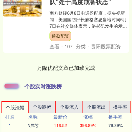
队“处于高度戒备状态”
南方财经6月8日电通盈配资，据央视新
闻，美国国防部长赫格塞思当地时间6月
7日在社交媒体表示，洛杉矶发生的示威
抗议活动是巨大的国家安全风险，美国
通盈配资
防部正在动员国民警....
查看：
107
分类：
贵阳股票配资
万隆优配文章已加载完成
个股实时涨跌榜
个股跌幅
个股流入
个股流出
换手率
个股涨幅
排名
名称
最新价
涨幅
换手率
1
N展芯
116.52
396.89%
79.39%