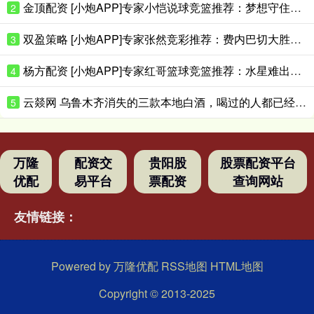
金顶配资 [小炮APP]专家小恺说球竞篮推荐：梦想守住主场
2
双盈策略 [小炮APP]专家张然竞彩推荐：费内巴切大胜对手
3
杨方配资 [小炮APP]专家红哥篮球竞篮推荐：水星难出大分
4
云燚网 乌鲁木齐消失的三款本地白酒，喝过的人都已经是当爷爷的人了吧？
5
万隆
配资交
贵阳股
股票配资平台
优配
易平台
票配资
查询网站
友情链接：
Powered by
万隆优配
RSS地图
HTML地图
Copyright
© 2013-2025