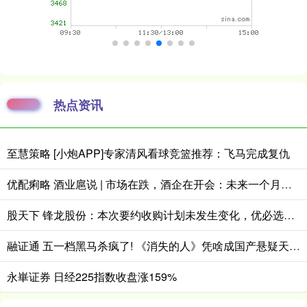
热点资讯
至慧策略 [小炮APP]专家清风看球竞篮推荐：飞马完成复仇
优配痢略 酒业扈说 | 市场在跌，酒企在开会：未来一个月，白酒行业将释放哪些信号？
股天下 锋龙股份：本次要约收购计划未发生变化，优必选及有关各方正在积极推进各项工作
融证通 五一档黑马杀疯了! 《消失的人》凭啥成国产悬疑天花板?
永崋证券 日经225指数收盘涨159%