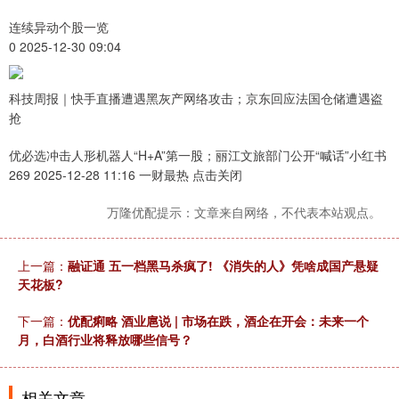
连续异动个股一览
0 2025-12-30 09:04
科技周报｜快手直播遭遇黑灰产网络攻击；京东回应法国仓储遭遇盗
抢
优必选冲击人形机器人“H+A”第一股；丽江文旅部门公开“喊话”小红书
269 2025-12-28 11:16 一财最热 点击关闭
万隆优配提示：文章来自网络，不代表本站观点。
上一篇：
融证通 五一档黑马杀疯了! 《消失的人》凭啥成国产悬疑
天花板?
下一篇：
优配痢略 酒业扈说 | 市场在跌，酒企在开会：未来一个
月，白酒行业将释放哪些信号？
相关文章