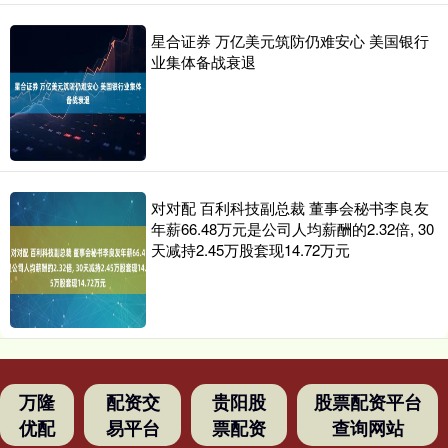
星合证券 万亿美元筑防仍难安心 美国银行
业集体备战衰退
对对配 百利科技副总裁 董事会秘书李良友
年薪66.48万元是公司人均薪酬的2.32倍, 30
天减持2.45万股套现14.72万元
万隆
配资交
贵阳股
股票配资平台
优配
易平台
票配资
查询网站