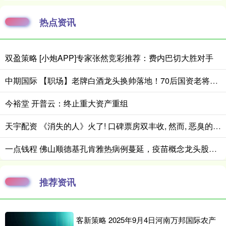
热点资讯
双盈策略 [小炮APP]专家张然竞彩推荐：费内巴切大胜对手
中期国际 【职场】老牌白酒龙头换帅落地！70后国资老将邓敏接棒五粮液
今裕堂 开普云：终止重大资产重组
天宇配资 《消失的人》火了! 口碑票房双丰收, 然而, 恶臭的事情还是发生了
一点钱程 佛山顺德基孔肯雅热病例蔓延，疫苗概念龙头股掀涨停潮，疫苗ETF（159643）涨超5%
推荐资讯
客新策略 2025年9月4日河南万邦国际农产