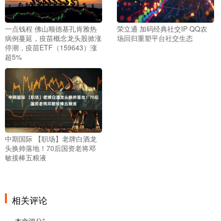
一点钱程 佛山顺德基孔肯雅热
荣立通 加码经典社交IP QQ农
病例蔓延，疫苗概念龙头股掀涨
场回归重塑平台社交生态
停潮，疫苗ETF（159643）涨
超5%
中期国际 【职场】老牌白酒龙
头换帅落地！70后国资老将邓
敏接棒五粮液
相关评论
本文评分
*