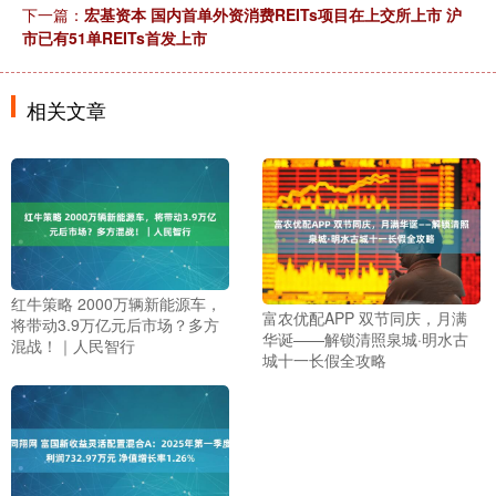
下一篇：
宏基资本 国内首单外资消费REITs项目在上交所上市 沪
市已有51单REITs首发上市
相关文章
红牛策略 2000万辆新能源车，
富农优配APP 双节同庆，月满
将带动3.9万亿元后市场？多方
华诞——解锁清照泉城·明水古
混战！｜人民智行
城十一长假全攻略