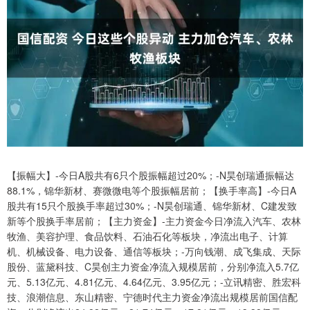
【振幅大】-今日A股共有6只个股振幅超过20%；-N昊创瑞通振幅达
88.1%，锦华新材、赛微微电等个股振幅居前；【换手率高】-今日A
股共有15只个股换手率超过30%；-N昊创瑞通、锦华新材、C建发致
新等个股换手率居前；【主力资金】-主力资金今日净流入汽车、农林
牧渔、美容护理、食品饮料、石油石化等板块，净流出电子、计算
机、机械设备、电力设备、通信等板块；-万向钱潮、成飞集成、天际
股份、蓝黛科技、C昊创主力资金净流入规模居前，分别净流入5.7亿
元、5.13亿元、4.81亿元、4.64亿元、3.95亿元；-立讯精密、胜宏科
技、浪潮信息、东山精密、宁德时代主力资金净流出规模居前国信配