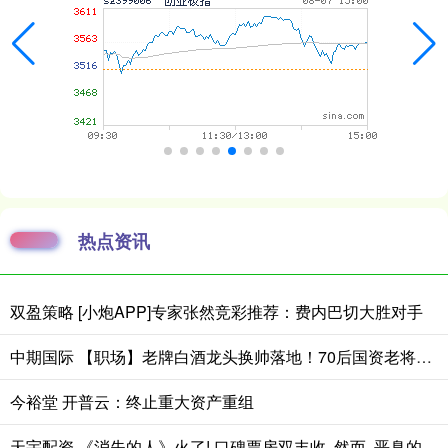
热点资讯
双盈策略 [小炮APP]专家张然竞彩推荐：费内巴切大胜对手
中期国际 【职场】老牌白酒龙头换帅落地！70后国资老将邓敏接棒五粮液
今裕堂 开普云：终止重大资产重组
天宇配资 《消失的人》火了! 口碑票房双丰收, 然而, 恶臭的事情还是发生了