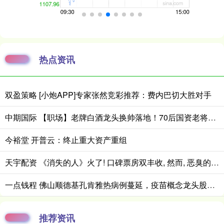
热点资讯
双盈策略 [小炮APP]专家张然竞彩推荐：费内巴切大胜对手
中期国际 【职场】老牌白酒龙头换帅落地！70后国资老将邓敏接棒五粮液
今裕堂 开普云：终止重大资产重组
天宇配资 《消失的人》火了! 口碑票房双丰收, 然而, 恶臭的事情还是发生了
一点钱程 佛山顺德基孔肯雅热病例蔓延，疫苗概念龙头股掀涨停潮，疫苗ETF（159643）涨超5%
推荐资讯