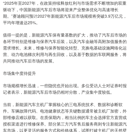
“2025年至2027年，在政策持续释放红利与市场需求不断增加的双重
驱动下，中国新能源汽车后市场将迎来产业整体优化与高速增长
期。”赛迪顾问预计2027年新能源汽车后市场规模将突破3.9万亿元，
平均年增速达25%。
值得一提的是，新能源汽车保有量基数的扩大，推动了汽车后市场的
各环节特别是维修与保养汽车后装，以及汽车金融等高附加值服务的
需求增长。未来，维修与保养智能化转型、充换电基础设施网络化运
营、动力电池梯次利用与再生回收，以及基于数据的车联网服务，将
共同推动汽车后市场的发展。
市场集中度待提升
市场规模增长迅速，一些隐忧也开始出现。多位受访人士对证券时报
记者表示，新能源汽车后市场仍相对分散，产业集中度较低。
当前，新能源汽车主机厂掌握核心的三电系统技术、数据和诊断软
件。车辆故障代码、电池健康状态等关键数据通常被主机厂加密，外
部维修店难以获取。在质保期内，相当比例的车主会选择官方直营或
授权渠道进行维修保养。部分第三方汽车售后服务商则专注新能源汽
车市场，以更灵活的服务方式和价格体系，试图打破主机厂的天然壁