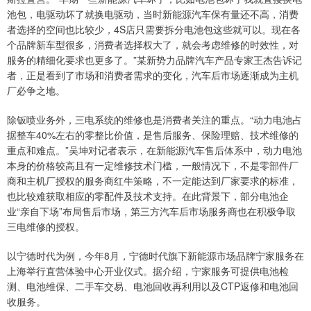
池包，电驱动坏了就换电驱动，当时新能源汽车保有量还不高，消费
者选择的空间也比较少，4S店只需要拆分电池包这些就可以。现在各
个品牌新车型很多，消费者选择权大了，就会考虑维修的时效性，对
服务的精细化要求也更多了。”某新势力品牌汽车产品专家王杰告诉记
者，正是看到了市场和消费者需求的变化，汽车后市场逐渐成为主机
厂必争之地。
除钣喷业务外，三电系统的维修也是消费者关注的重点。“动力电池占
据整车40%左右的零整比价值，是售后服务、保险理赔、技术维修的
重点和难点。”吴坤对记者表示，在新能源汽车售后体系中，动力电池
本身的价格较高且有一定维修技术门槛，一般情况下，不是零部件厂
商和主机厂授权的服务商红牛策略，不一定能达到厂家要求的标准，
也比较难获取相应的零配件及技术支持。在此背景下，部分电池企
业“亲自下场”布局售后市场，第三方汽车后市场服务商也在积极争取
三电维修的授权。
以宁德时代为例，今年8月，宁德时代旗下新能源市场品牌宁家服务在
上海举行直营体验中心开业仪式。据介绍，宁家服务可提供电池检
测、电池维保、二手车交易、电池回收再利用以及CTP返修和电池回
收服务。