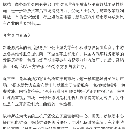
据悉，商务部将会同有关部门推动清理汽车后市场消费领域限制性措
施，进一步释放汽车后市场消费潜力。受访人士认为，随着政策红利
释放、市场需求激活、行业规范度增强，新能源汽车后市场将成为汽
车产业的重要增长点。
各方参与者涌入
新能源汽车的售后服务产业链上游为零部件和维修设备供应商，中游
是各类维修服务提供商，下游是车主和用户。从国内汽车服务市场的
发展历程看，售后市场早期主要参与者是零散的汽修厂，此后，经销
商、4S店和第三方维修平台等各方参与者并存。
近年来，造车新势力将直营模式推向市场，这一模式也延伸至售后市
场。“很多新势力在发布新车时就推出了售后服务，包括电池维修、免
费喷漆、内饰养护等。”汽车行业分析师吴坤告诉证券时报记者，主机
厂逐渐重视后市场，一部分原因是利用售后政策提前锁定客户，另外
也是车企开辟盈利第二曲线的一种途径。
以特斯拉为代表的主机厂还设立了直营钣喷中心。据悉，该钣喷中心
提供机电维修、钣喷维修等售后服务，同时配备维修车间，完全由特
斯拉直营。“早期一些新能源汽车坏了，比如电池包坏了我就直接换电