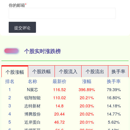
你的邮箱
*
提交评论
个股实时涨跌榜
个股跌幅
个股流入
个股流出
换手率
个股涨幅
排名
名称
最新价
涨幅
换手率
1
N展芯
116.52
396.89%
79.39%
2
锐翔智能
110.02
20.21%
16.80%
3
志特新材
14.8
20.03%
14.18%
4
博腾股份
20.44
20.02%
14.77%
5
近岸蛋白
46.72
20.01%
5.62%
6
毕得医药
61.6
20.01%
6.12%