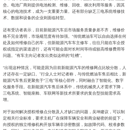
垒。电池厂商则提供电池检测、维修、回收、梯次利用等服务，因其
核心的电池技术，成为一支重要力量。还有部分缺乏三电系统维修技
术、数据和设备的企业则面临转型。
还有受访者表示，目前新能源汽车后市场服务质量参差不齐，维修价
格不完全透明，市场规范度有待加强。“传统燃油车可以自由选择在何
处及如何维修自己的车，但新能源汽车车主修车，往往只能在车企授
权或指定的渠道进行，还有可能会面对长时间等待或较高维修费用等
问题。”有车主向记者发出类似这样的“吐槽”。
“出现这种情况，可能是因为目前新能源汽车的维修网点比较分散，人
才还存在一定缺口。”行业人士对记者称，与传统燃油车售后相比，新
能源汽车售后更聚焦于“三电”等核心部件，同时融合了智能化、数字
化服务手段。在新能源汽车售后体系中，传统机械类人才需求下降，
三电系统、智能座舱、车联网等新技术所要求的复合型技能需求高
增。
对于如何解决授权维修点分散及人才缺口的问题，吴坤建议，可以制
定相关行业标准，要求主机厂在保障车辆安全和商业秘密的前提下，
向授权的独立维修机构开放车辆非涉密数据，如故障代码、校准参数