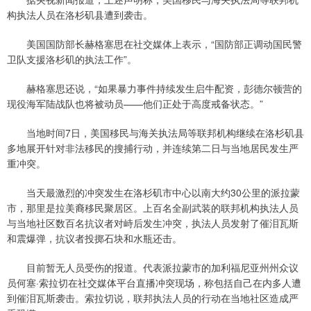
构执法人员在洛杉矶县遭到袭击。
美国国防部长赫格塞思在社交媒体上表示，“国防部正调动国民警
卫队支援洛杉矶的执法工作”。
赫格塞思还说，“如果暴力事件持续发生启牛配资，彭德尔顿营的
现役海军陆战队也将被动员——他们正处于高度戒备状态。”
当地时间7日，美国移民与海关执法局等联邦机构继续在洛杉矶县
多地展开针对非法移民的搜捕行动，并连续第二日与当地居民发生严
重冲突。
当天最激烈的冲突发生在洛杉矶市中心以南大约30公里的派拉蒙
市，那里是拉美裔移民聚居区。上百名全副武装的联邦机构执法人员
与当地社区数百名抗议者对峙后发生冲突，执法人员发射了催泪瓦斯
和震爆弹，抗议者投掷石块和水瓶还击。
目前暂无人员受伤的报道。代表派拉蒙市的加利福尼亚州州众议
员何塞·索拉切在社交媒体平台直播冲突现场，称包括自己在内多人遭
到催泪瓦斯袭击。索拉切说，联邦执法人员的行动在当地社区造成严