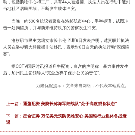
动，包括购物中心和工厂，共有44人被逮捕。执法人员在行动中遭到
当地社区居民围堵，不断发生肢体冲突。
当晚，约500名抗议者聚集在洛杉矶市中心，手举标语，试图冲
击一处拘留所，并与前来维持秩序的警察发生冲突。
洛杉矶市民主党籍女市长卡伦·巴斯6日发表声明，谴责联邦执法
人员在洛杉矶大肆搜捕非法移民，表示对6日白天的执法行动“深感愤
怒”。
据CCTV国际时讯报道启牛配资，白宫的声明称，暴力事件发生
后，加州民主党领导人“完全放弃了保护公民的责任”。
万隆优配提示：文章来自网络，不代表本站观点。
上一篇：
通盈配资 美防长称海军陆战队“处于高度戒备状态”
下一篇：
星合证券 万亿美元筑防仍难安心 美国银行业集体备战衰
退