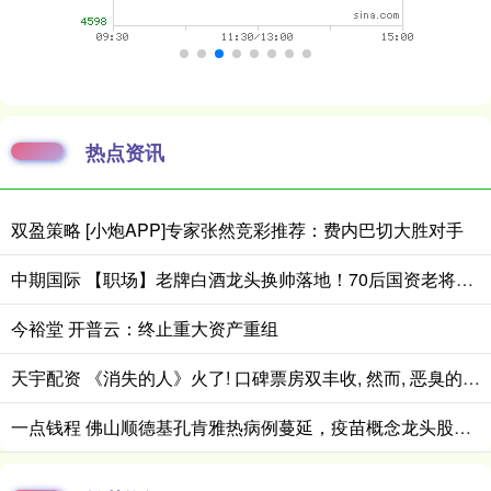
热点资讯
双盈策略 [小炮APP]专家张然竞彩推荐：费内巴切大胜对手
中期国际 【职场】老牌白酒龙头换帅落地！70后国资老将邓敏接棒五粮液
今裕堂 开普云：终止重大资产重组
天宇配资 《消失的人》火了! 口碑票房双丰收, 然而, 恶臭的事情还是发生了
一点钱程 佛山顺德基孔肯雅热病例蔓延，疫苗概念龙头股掀涨停潮，疫苗ETF（159643）涨超5%