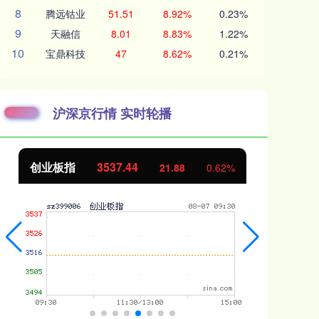
8
腾远钴业
51.51
8.92%
0.23%
9
天融信
8.01
8.83%
1.22%
10
宝鼎科技
47
8.62%
0.21%
沪深京行情 实时轮播
创业板指
3537.44
基
21.88
0.62%