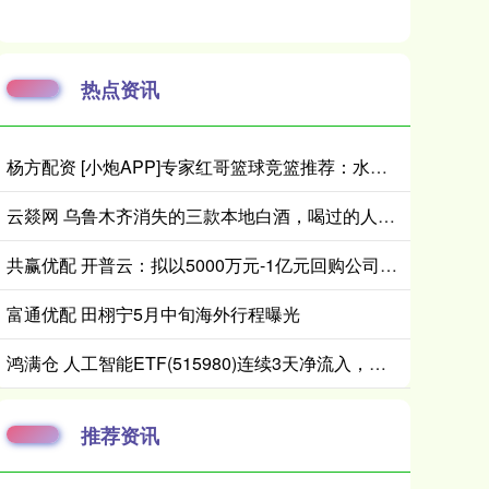
热点资讯
杨方配资 [小炮APP]专家红哥篮球竞篮推荐：水星难出大分
云燚网 乌鲁木齐消失的三款本地白酒，喝过的人都已经是当爷爷的人了吧？
共赢优配 开普云：拟以5000万元-1亿元回购公司股份
富通优配 田栩宁5月中旬海外行程曝光
鸿满仓 人工智能ETF(515980)连续3天净流入，人工智能ETF(515980)红盘蓄势
推荐资讯