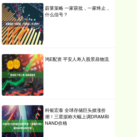
蔚莱策略 一家获批，一家终止，
什么信号？
鸿E配资 平安人寿入股景昌物流
科银宏泰 全球存储巨头掀涨价
潮！三星据称大幅上调DRAM和
NAND价格