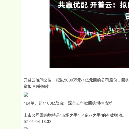
沪深300
4656.10
.66
0.30%
4.79
0.1
开普云晚间公告，拟以5000万元-1亿元回购公司股份，回购
举报 相关阅读
424单、超1100亿资金：深市去年掀回购增持热潮
上市公司回购增持是“市场之手”与“企业之手”的有效联动。
57 01-04 18:33