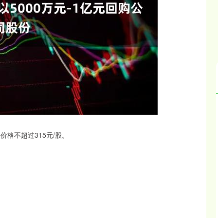
北证50
1120.88
0%
-2.00
-0.18%
价格不超过315元/股。