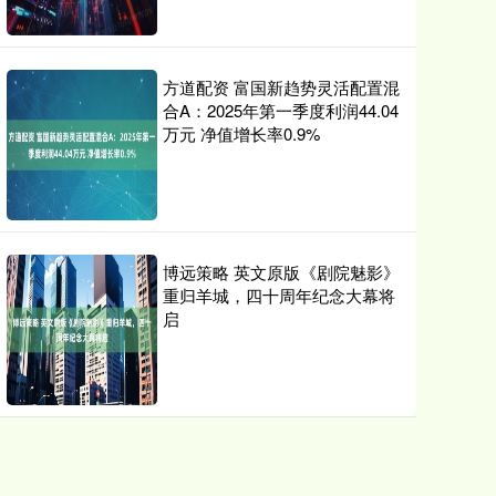
方道配资 富国新趋势灵活配置混
合A：2025年第一季度利润44.04
万元 净值增长率0.9%
博远策略 英文原版《剧院魅影》
重归羊城，四十周年纪念大幕将
启