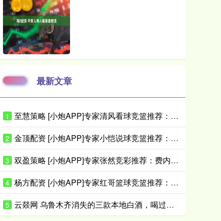
最新文章
至慧策略 [小炮APP]专家清风看球竞篮推荐：飞马完成复仇
1
金顶配资 [小炮APP]专家小恺说球竞篮推荐：梦想守住主场
2
双盈策略 [小炮APP]专家张然竞彩推荐：费内巴切大胜对手
3
杨方配资 [小炮APP]专家红哥篮球竞篮推荐：水星难出大分
4
云燚网 乌鲁木齐消失的三款本地白酒，喝过的人都已经是当爷爷的人了吧？
5