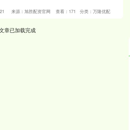
21
来源：旭胜配资官网
查看：
171
分类：
万隆优配
文章已加载完成
深证成指
14311.01
02%
200.89
1.42%