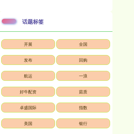
话题标签
开展
全国
发布
回购
航运
一浪
好牛配资
菇质
卓盛国际
指数
美国
银行