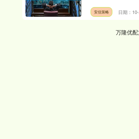
日期：10-
安信策略
万隆优配
上证指数
3940.04
.40
2.13%
39.68
1.