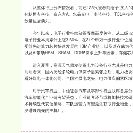
从整体行业分布情况看，前述125只被券商给予“买入”
包括恒玄科技、京东方A、水晶光电、南芯科技、TCL科技
数量位居前列。
今年以来，电子行业持续获得券商高度关注。从二级市场
电子行业本周累计上涨3.60%，在31个申万一级行业中
受益先进算力芯片快速发展的HBM产业链，以及以存储为
以及AI带动HBM、SRAM、DDR5需求上升等因素，存储
进入夏季，高温天气频发使得电力设备行业尤其是电力运
前明看来，国内历经多轮电力供需矛盾紧张之后，电力板块
看好煤电一体化公司、全国性煤电龙头、电力供应偏紧区域
对于汽车行业，中信证券汽车及零部件行业联席首席分析
汽车智能化产业链有望受益，产业链各环节或将加快技术研
术持续迭代安信策略，车队运营方有望最先获取行业增量，
发进展领先的主机厂。