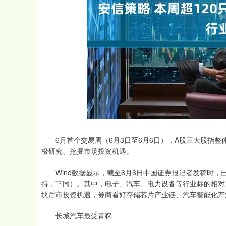
深证成指
14311.01
.68
1.02%
200.89
1
6月首个交易周（6月3日至6月6日），A股三大股指整
极研究、挖掘市场投资机遇。
Wind数据显示，截至6月6日中国证券报记者发稿时，已
持，下同）。其中，电子、汽车、电力设备等行业标的相对
块后市投资机遇，券商看好存储芯片产业链、汽车智能化产
长城汽车最受青睐