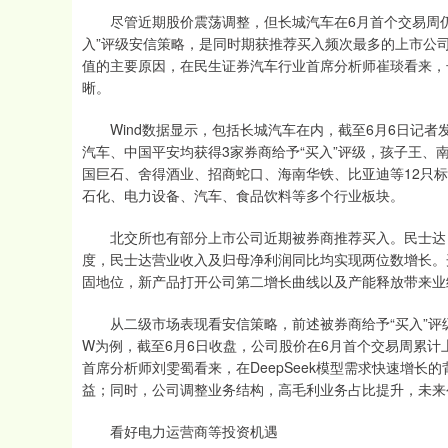
尽管近期股价震荡调整，但长城汽车在6月首个交易周仍
入”评级安信策略，是同时期获推荐买入频次最多的上市公
值的主要原因，在民生证券汽车行业首席分析师崔琰看来，
晰。
Wind数据显示，包括长城汽车在内，截至6月6日记者发
汽车、中国平安均获得3家券商给予“买入”评级，孩子王
国巨石、舍得酒业、招商蛇口、海南华铁、比亚迪等12只
石化、电力设备、汽车、食品饮料等多个行业板块。
北交所也有部分上市公司近期被券商推荐买入。民士达日前
度，民士达营业收入及归母净利润同比均实现两位数增长。
固地位，新产品打开公司第二增长曲线以及产能释放带来业
从二级市场表现看安信策略，前述被券商给予“买入”评级
W为例，截至6月6日收盘，公司股价在6月首个交易周累计上
首席分析师刘雯蜀看来，在DeepSeek模型需求快速增长
益；同时，公司调整业务结构，高毛利业务占比提升，未来
看好电力运营商等投资机遇