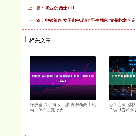
上一篇：
和业众 勇士111
下一篇：
申银策略 女子山中玩的“野生蹦床”竟是蛇窝？
相关文章
好股盛 金价持续上涨 再创新高！机
万全之策 盎
构：仍有上涨动力
价波动及机构