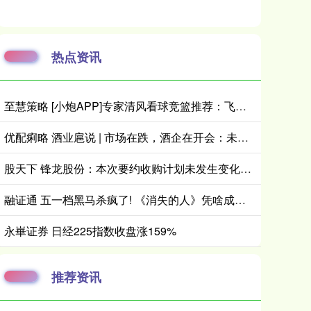
热点资讯
至慧策略 [小炮APP]专家清风看球竞篮推荐：飞马完成复仇
优配痢略 酒业扈说 | 市场在跌，酒企在开会：未来一个月，白酒行业将释放哪些信号？
股天下 锋龙股份：本次要约收购计划未发生变化，优必选及有关各方正在积极推进各项工作
融证通 五一档黑马杀疯了! 《消失的人》凭啥成国产悬疑天花板?
永崋证券 日经225指数收盘涨159%
推荐资讯