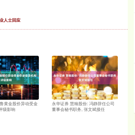
专业人士回应
格鲁黄金股价异动受金
永华证券 慧翰股份: 冯静辞任公司
评级影响
董事会秘书职务, 张文斌接任