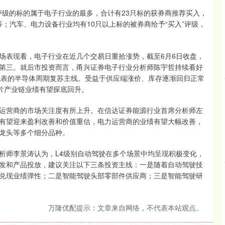
评级的标的属于电子行业的最多，合计有23只标的获券商推荐买入，
等；汽车、电力设备行业均有10只以上标的被券商给予“买入”评级，
表现看，电子行业在近几个交易日重拾涨势，截至6月6日收盘，
位居第三。就后市投资而言，甬兴证券电子行业分析师陈宇哲持续看好
代表的半导体周期复苏主线。受益于供应端涨价、库存逐渐回归正常
芯片产业链业绩有望探底回升。
营商的市场关注度有所上升。在信达证券能源行业首席分析师左
有望迎来盈利改善和价值重估，电力运营商的业绩有望大幅改善，
龙头等多个细分品种。
师李景涛认为，L4级别自动驾驶在多个场景中均呈现积极变化，
发和产品投放，建议关注以下三条投资主线：一是随着自动驾驶技
兑现业绩弹性；二是智能驾驶头部零部件供应商；三是智能驾驶研
万隆优配提示：文章来自网络，不代表本站观点。