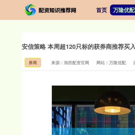
首页
万隆优配
安信策略 本周超120只标的获券商推荐买
券商
来源：旭胜配资官网
网站：万隆优配