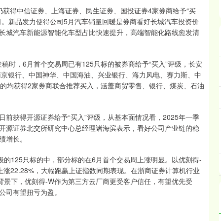
获得中信证券、上海证券、民生证券、国投证券4家券商给予“买
司。新品发力使得公司5月汽车销量回暖是券商看好长城汽车投资价
长城汽车新能源智能化车型占比快速提升，高端智能化路线愈发清
稿时，6月首个交易周已有125只标的被券商给予“买入”评级，长安
、南京银行、中国神华、中国海油、兴业银行、海力风电、赛力斯、中
标的均获得2家券商联合推荐买入，涵盖商贸零售、银行、煤炭、石油
获得开源证券给予“买入”评级，从基本面情况看，2025年一季
开源证券北交所研究中心总经理诸海滨表示，看好公司产业链的稳
绩增长。
的125只标的中，部分标的在6月首个交易周上涨明显。以优刻得-
涨22.28%，大幅跑赢上证指数同期表现。在浙商证券计算机行业
的背景下，优刻得-W作为第三方云厂商更受客户信任，有望优先受
公司有望扭亏为盈。