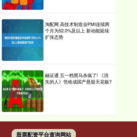
淘配网 高技术制造业PMI连续两
个月为52.0%及以上 新动能延续
扩张态势
融证通 五一档黑马杀疯了! 《消
失的人》凭啥成国产悬疑天花板?
股票配资平台查询网站