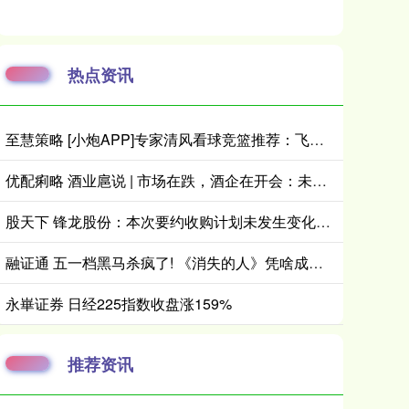
热点资讯
至慧策略 [小炮APP]专家清风看球竞篮推荐：飞马完成复仇
优配痢略 酒业扈说 | 市场在跌，酒企在开会：未来一个月，白酒行业将释放哪些信号？
股天下 锋龙股份：本次要约收购计划未发生变化，优必选及有关各方正在积极推进各项工作
融证通 五一档黑马杀疯了! 《消失的人》凭啥成国产悬疑天花板?
永崋证券 日经225指数收盘涨159%
推荐资讯