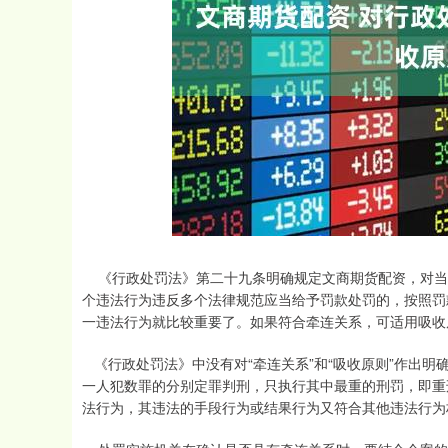
上证指数
3940.04
.40
2.13%
39.68
1.
《行政处罚法》第二十九条明确规定文商期货配资，对当
个违法行为违反多个法律规范应当给予罚款处罚的，按照罚
一违法行为就比较重要了。如果符合牵连关系，可适用吸
《行政处罚法》中没有对“牵连关系”和“吸收原则”作出
一人犯数罪的分别定罪判刑，只执行其中最重的刑罚，即重
法行为，其违法的手段行为或结果行为又符合其他违法行为