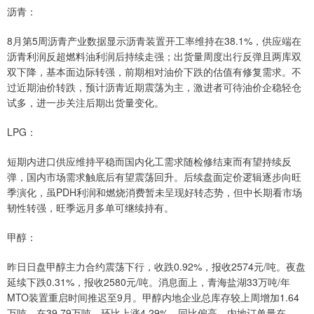
沥青：
8月第5周沥青产业数据显示沥青装置开工率维持在38.1%，供应端在
沥青利润反超燃料油利润后持续走强；出货量周度出行反弹且两库双
双下降，基本面边际转强，前期相对油价下跌的估值有修复需求。不
过近期油价转跌，预计沥青近期震荡为主，激进者可待油价企稳轻仓
试多，进一步关注后期出货量变化。
LPG：
短期内进口供应维持平稳而国内化工需求随检修结束而有望持续反
弹，国内市场需求触底后有望震荡回升。后续盘面定价逻辑逐步向旺
季演化，虽PDH利润和燃烧消费暂未呈现好转态势，但中长期看市场
韧性转强，旺季远月多单可继续持有。
甲醇：
昨日日盘甲醇主力合约震荡下行，收跌0.92%，报收2574元/吨。夜盘
延续下跌0.31%，报收2580元/吨。消息面上，青海盐湖33万吨/年
MTO装置重启时间推迟至9月。甲醇内地企业总库存较上周增加1.64
万吨，在39.79万吨，环比上涨4.29%，同比偏高。内地订单量在