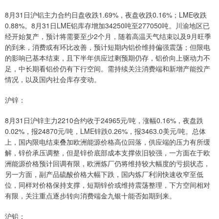
8月31日沪铝主力合约日盘收跌1.69%，夜盘收跌0.16%；LME收跌
0.88%。8月31日LME铝库存增加34250吨至277050吨。川渝地区已
经开始复产，预计将需要至少2个月，随着高温天气结束以及9月旺季
的到来，消费或有环比改善，预计短期内铝价维持偏强震荡；但限电
的影响已基本结束，且下半年供应过剩预期仍存，铝价向上驱动力不
足，中长期看铝价仍有下行空间。需持续关注消费端和新增产能投产
情况，以及国内社会库存变动。
沪锌：
8月31日沪锌主力2210合约收于24965元/吨，涨幅0.16%，夜盘跌
0.02%，报24870元/吨，LME锌跌0.26%，报3463.0美元/吨。总体
上，国内限电结束叠加欧洲能源价格高位回落，供应端的压力有所缓
解，锌价承压调整，但是锌价底部成本支撑依旧较强，一方面在于欧
洲能源价格预计回调有限，欧洲炼厂仍将维持较大幅度的亏损状态，
另一方面，副产品硫酸价格大幅下跌，国内炼厂利润快速收窄至低
位，同样对价格保持支撑，短期锌价或维持震荡整理，下方空间相对
有限，关注重点逐步转向消费端金九银十能否如期到来。
沪铅：