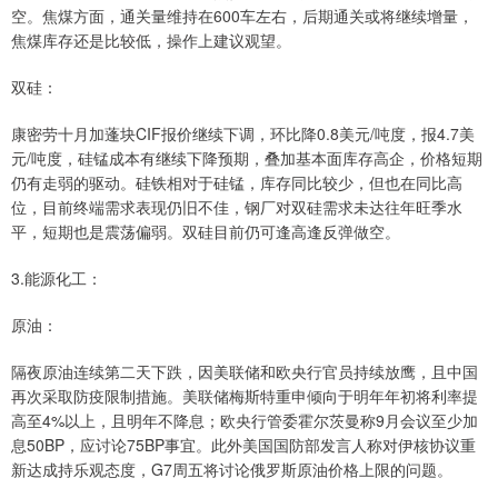
空。焦煤方面，通关量维持在600车左右，后期通关或将继续增量，
焦煤库存还是比较低，操作上建议观望。
双硅：
康密劳十月加蓬块CIF报价继续下调，环比降0.8美元/吨度，报4.7美
元/吨度，硅锰成本有继续下降预期，叠加基本面库存高企，价格短期
仍有走弱的驱动。硅铁相对于硅锰，库存同比较少，但也在同比高
位，目前终端需求表现仍旧不佳，钢厂对双硅需求未达往年旺季水
平，短期也是震荡偏弱。双硅目前仍可逢高逢反弹做空。
3.能源化工：
原油：
隔夜原油连续第二天下跌，因美联储和欧央行官员持续放鹰，且中国
再次采取防疫限制措施。美联储梅斯特重申倾向于明年年初将利率提
高至4%以上，且明年不降息；欧央行管委霍尔茨曼称9月会议至少加
息50BP，应讨论75BP事宜。此外美国国防部发言人称对伊核协议重
新达成持乐观态度，G7周五将讨论俄罗斯原油价格上限的问题。