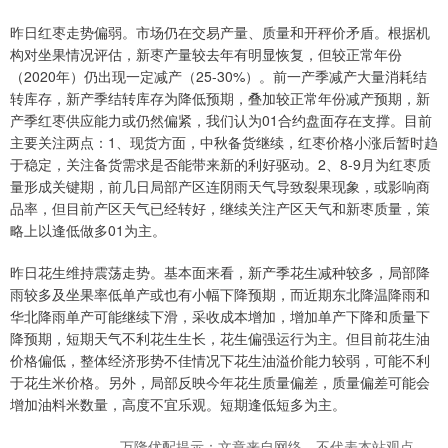
昨日红枣走势偏弱。市场仍在交易产量、质量和开秤价矛盾。根据机
构对坐果情况评估，新枣产量较去年有明显恢复，但较正常年份
（2020年）仍出现一定减产（25-30%）。前一产季减产大量消耗结
转库存，新产季结转库存为降低预期，叠加较正常年份减产预期，新
产季红枣供应能力或仍然偏紧，我们认为01合约盘面存在支撑。目前
主要关注两点：1、现货方面，中秋备货继续，红枣价格小涨后暂时趋
于稳定，关注备货需求是否能带来新的利好驱动。2、8-9月为红枣质
量形成关键期，前几日局部产区连阴雨天气导致裂果现象，或影响商
品率，但目前产区天气已经转好，继续关注产区天气和新枣质量，策
略上以逢低做多01为主。
昨日花生维持震荡走势。基本面来看，新产季花生减种较多，局部降
雨较多及坐果率低单产或也有小幅下降预期，而近期东北降温降雨和
华北降雨单产可能继续下滑，采收成本增加，增加单产下降和质量下
降预期，短期天气不利花生生长，花生偏强运行为主。但目前花生油
价格偏低，整体经济形势不佳情况下花生油溢价能力较弱，可能不利
于花生米价格。另外，局部反映今年花生质量偏差，质量偏差可能会
增加油料米数量，高度不宜乐观。短期逢低短多为主。
万隆优配提示：文章来自网络，不代表本站观点。