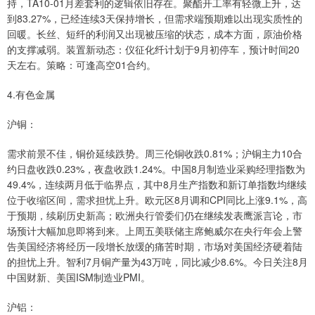
持，TA10-01月差套利的逻辑依旧存在。聚酯开工率有轻微上升，达
到83.27%，已经连续3天保持增长，但需求端预期难以出现实质性的
回暖。长丝、短纤的利润又出现被压缩的状态，成本方面，原油价格
的支撑减弱。装置新动态：仪征化纤计划于9月初停车，预计时间20
天左右。策略：可逢高空01合约。
4.有色金属
沪铜：
需求前景不佳，铜价延续跌势。周三伦铜收跌0.81%；沪铜主力10合
约日盘收跌0.23%，夜盘收跌1.24%。中国8月制造业采购经理指数为
49.4%，连续两月低于临界点，其中8月生产指数和新订单指数均继续
位于收缩区间，需求担忧上升。欧元区8月调和CPI同比上涨9.1%，高
于预期，续刷历史新高；欧洲央行管委们仍在继续发表鹰派言论，市
场预计大幅加息即将到来。上周五美联储主席鲍威尔在央行年会上警
告美国经济将经历一段增长放缓的痛苦时期，市场对美国经济硬着陆
的担忧上升。智利7月铜产量为43万吨，同比减少8.6%。今日关注8月
中国财新、美国ISM制造业PMI。
沪铝：