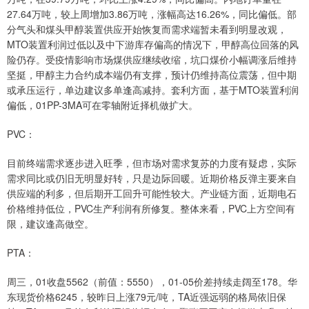
27.64万吨，较上周增加3.86万吨，涨幅高达16.26%，同比偏低。部
分气头和煤头甲醇装置供应开始恢复而需求端暂未看到明显改观，
MTO装置利润过低以及中下游库存偏高的情况下，甲醇高位回落的风
险仍存。受疫情影响市场煤供应继续收缩，坑口煤价小幅调涨后维持
坚挺，甲醇主力合约成本端仍有支撑，预计仍维持高位震荡，但中期
或承压运行，单边建议多单逢高减持。套利方面，基于MTO装置利润
偏低，01PP-3MA可在零轴附近择机做扩大。
PVC：
目前终端需求逐步进入旺季，但市场对需求复苏的力度有疑虑，实际
需求同比或仍旧无明显好转，只是边际回暖。近期价格反弹主要来自
供应端的利多，但后期开工回升可能性较大。产业链方面，近期电石
价格维持低位，PVC生产利润有所修复。整体来看，PVC上方空间有
限，建议逢高做空。
PTA：
周三，01收盘5562（前值：5550），01-05价差持续走阔至178。华
东现货价格6245，较昨日上涨79元/吨，TA近强远弱的格局依旧保