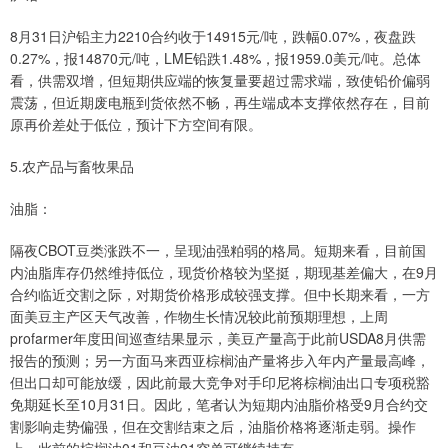
8月31日沪铅主力2210合约收于14915元/吨，跌幅0.07%，夜盘跌
0.27%，报14870元/吨，LME铅跌1.48%，报1959.0美元/吨。总体
看，供需双增，但短期供应端的恢复量要超过需求端，致使铅价偏弱
震荡，但近期废电瓶到货依然不畅，再生端成本支撑依然存在，目前
原再价差处于低位，预计下方空间有限。
5.农产品与畜牧果品
油脂：
隔夜CBOT豆类涨跌不一，呈现油强粕弱的格局。短期来看，目前国
内油脂库存仍然维持低位，现货价格较为坚挺，期现基差偏大，在9月
合约临近交割之际，对期货价格形成较强支撑。但中长期来看，一方
面美豆主产区天气改善，作物生长情况较此前预期理想，上周
profarmer年度田间巡查结果显示，美豆产量高于此前USDA8月供需
报告的预测；另一方面马来西亚棕榈油产量将步入年内产量最高峰，
但出口却可能放缓，因此前最大竞争对手印尼将棕榈油出口专项税豁
免期延长至10月31日。因此，笔者认为短期内油脂价格受9月合约交
割影响走势偏强，但在交割结束之后，油脂价格将逐渐走弱。操作