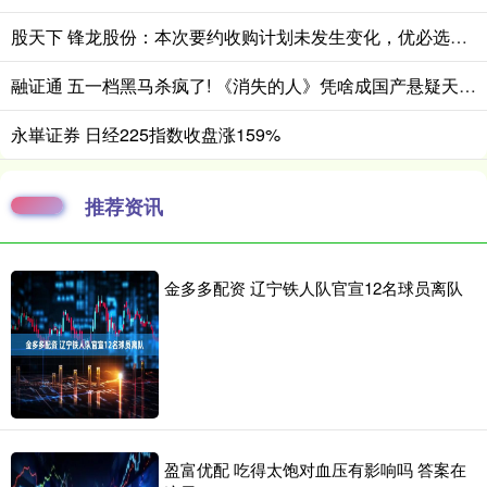
股天下 锋龙股份：本次要约收购计划未发生变化，优必选及有关各方正在积极推进各项工作
融证通 五一档黑马杀疯了! 《消失的人》凭啥成国产悬疑天花板?
永崋证券 日经225指数收盘涨159%
推荐资讯
金多多配资 辽宁铁人队官宣12名球员离队
盈富优配 吃得太饱对血压有影响吗 答案在