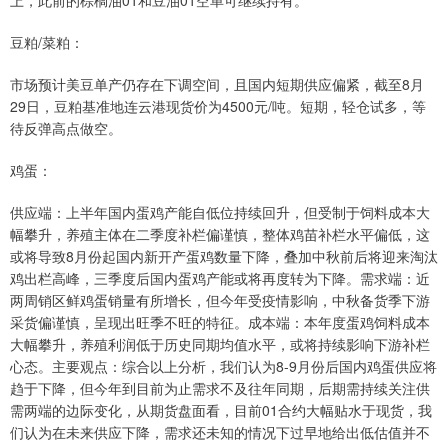
上，此前的棕榈油01和豆油01空单可继续持有。
豆粕/菜粕：
市场预计美豆单产仍存在下调空间，且国内短期供应偏紧，截至8月
29日，豆粕基准地连云港现货价为4500元/吨。短期，轻仓试多，等
待反弹高点做空。
鸡蛋：
供应端：上半年国内蛋鸡产能自低位持续回升，但受制于饲料成本大
幅攀升，养殖主体在二季度补栏偏谨慎，整体鸡苗补栏水平偏低，这
或将导致8月份起国内新开产蛋鸡数量下降，叠加中秋前后将迎来淘汰
鸡出栏高峰，三季度后国内蛋鸡产能或将再度转为下降。需求端：近
两周销区鲜鸡蛋销量有所增长，但今年受疫情影响，中秋备货季下游
采货偏谨慎，呈现出旺季不旺的特征。成本端：本年度蛋鸡饲料成本
大幅攀升，养殖利润低于历史同期均值水平，或将持续影响下游补栏
心态。主要观点：综合以上分析，我们认为8-9月份后国内鸡蛋供应将
趋于下降，但今年到目前为止需求不及往年同期，后期需持续关注供
需两端的边际变化，从期货盘面看，目前01合约大幅贴水于现货，我
们认为在未来供应下降，需求还未知的情况下过早地给出低估值并不