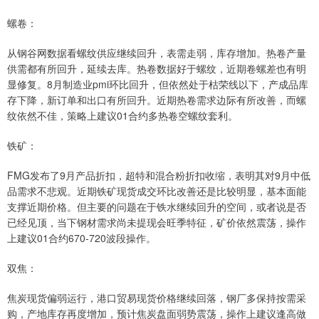
螺卷：
从钢谷网数据看螺纹供应继续回升，表需走弱，库存增加。热卷产量
供需都有所回升，延续去库。热卷数据好于螺纹，近期卷螺差也有明
显修复。8月制造业pmi环比回升，但依然处于枯荣线以下，产成品库
存下降，新订单和出口有所回升。近期热卷需求边际有所改善，而螺
纹依然不佳，策略上建议01合约多热卷空螺纹套利。
铁矿：
FMG发布了9月产品折扣，超特和混合粉折扣收缩，表明其对9月中低
品需求不悲观。近期铁矿现货成交环比改善还是比较明显，基本面能
支撑近期价格。但主要的问题在于铁水继续回升的空间，或者说是否
已经见顶，当下钢材需求尚未提现会旺季特征，矿价依然震荡，操作
上建议01合约670-720波段操作。
双焦：
焦炭现货偏弱运行，港口贸易现货价格继续回落，钢厂多保持按需采
购，产地库存再度增加，预计焦炭盘面弱势震荡，操作上建议逢高做