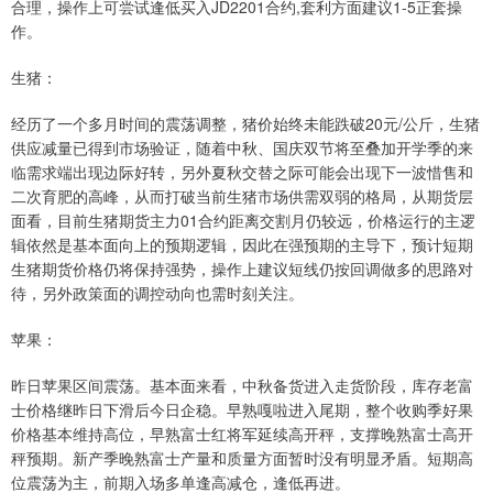
合理，操作上可尝试逢低买入JD2201合约,套利方面建议1-5正套操
作。
生猪：
经历了一个多月时间的震荡调整，猪价始终未能跌破20元/公斤，生猪
供应减量已得到市场验证，随着中秋、国庆双节将至叠加开学季的来
临需求端出现边际好转，另外夏秋交替之际可能会出现下一波惜售和
二次育肥的高峰，从而打破当前生猪市场供需双弱的格局，从期货层
面看，目前生猪期货主力01合约距离交割月仍较远，价格运行的主逻
辑依然是基本面向上的预期逻辑，因此在强预期的主导下，预计短期
生猪期货价格仍将保持强势，操作上建议短线仍按回调做多的思路对
待，另外政策面的调控动向也需时刻关注。
苹果：
昨日苹果区间震荡。基本面来看，中秋备货进入走货阶段，库存老富
士价格继昨日下滑后今日企稳。早熟嘎啦进入尾期，整个收购季好果
价格基本维持高位，早熟富士红将军延续高开秤，支撑晚熟富士高开
秤预期。新产季晚熟富士产量和质量方面暂时没有明显矛盾。短期高
位震荡为主，前期入场多单逢高减仓，逢低再进。