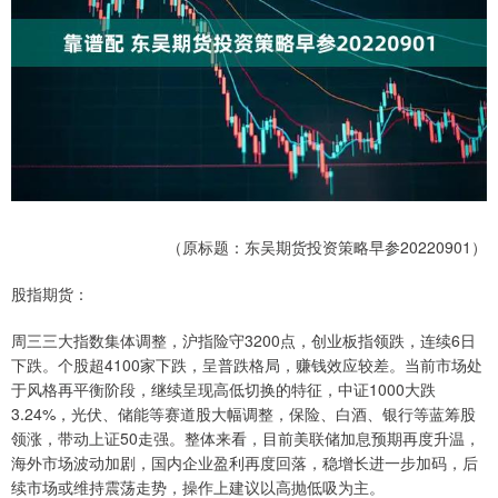
（原标题：东吴期货投资策略早参20220901）
股指期货：
周三三大指数集体调整，沪指险守3200点，创业板指领跌，连续6日
下跌。个股超4100家下跌，呈普跌格局，赚钱效应较差。当前市场处
于风格再平衡阶段，继续呈现高低切换的特征，中证1000大跌
3.24%，光伏、储能等赛道股大幅调整，保险、白酒、银行等蓝筹股
领涨，带动上证50走强。整体来看，目前美联储加息预期再度升温，
海外市场波动加剧，国内企业盈利再度回落，稳增长进一步加码，后
续市场或维持震荡走势，操作上建议以高抛低吸为主。