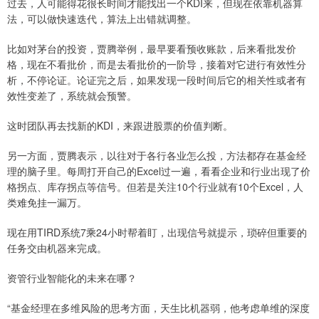
过去，人可能得花很长时间才能找出一个KDI来，但现在依靠机器算
法，可以做快速迭代，算法上出错就调整。
比如对茅台的投资，贾腾举例，最早要看预收账款，后来看批发价
格，现在不看批价，而是去看批价的一阶导，接着对它进行有效性分
析，不停论证。论证完之后，如果发现一段时间后它的相关性或者有
效性变差了，系统就会预警。
这时团队再去找新的KDI，来跟进股票的价值判断。
另一方面，贾腾表示，以往对于各行各业怎么投，方法都存在基金经
理的脑子里。每周打开自己的Excel过一遍，看看企业和行业出现了价
格拐点、库存拐点等信号。但若是关注10个行业就有10个Excel，人
类难免挂一漏万。
现在用TIRD系统7乘24小时帮着盯，出现信号就提示，琐碎但重要的
任务交由机器来完成。
资管行业智能化的未来在哪？
“基金经理在多维风险的思考方面，天生比机器弱，他考虑单维的深度