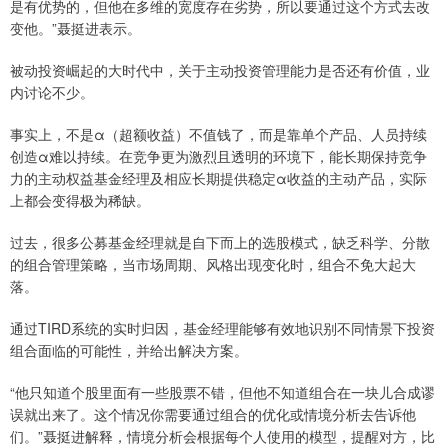
是有优势的，但他在多维的宽度存在劣势，所以要通过这个方式去改
变他。”聂挺进表示。
被动投资崛起的大时代中，关于主动投资管理能力是否还有价值，业
内讨论不少。
事实上，不是α（超额收益）不值钱了，而是靠单个产品、人员持续
创造α难以持续。在竞争更为激烈且透明的环境下，能长期保持竞争
力的主动权益基金经理及相应长期提供稳定α收益的主动产品，实际
上都会变得极为稀缺。
过去，很多公募基金经理就是自下而上的选股模式，缺乏科学、分散
的组合管理策略，当市场周期、风格出现变化时，组合不免大起大
落。
通过TIRD系统的实时归因，基金经理能够有效地识别不同情景下投资
组合面临的可能性，并给出解决方案。
“他只知道个股里面有一些股票不错，但他不知道组合在一块儿合成谬
误就出来了。这个情况你需要通过组合的优化或情境分析去告诉他
们。”聂挺进解释，情境分析会根据每个人使用的模型，提醒对方，比