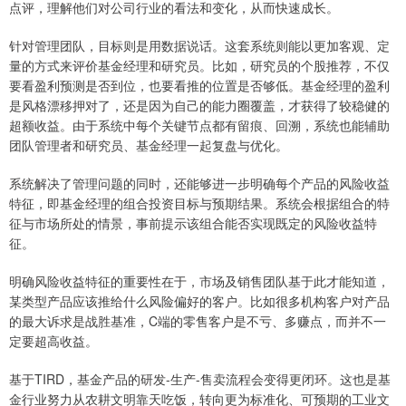
点评，理解他们对公司行业的看法和变化，从而快速成长。
针对管理团队，目标则是用数据说话。这套系统则能以更加客观、定
量的方式来评价基金经理和研究员。比如，研究员的个股推荐，不仅
要看盈利预测是否到位，也要看推的位置是否够低。基金经理的盈利
是风格漂移押对了，还是因为自己的能力圈覆盖，才获得了较稳健的
超额收益。由于系统中每个关键节点都有留痕、回溯，系统也能辅助
团队管理者和研究员、基金经理一起复盘与优化。
系统解决了管理问题的同时，还能够进一步明确每个产品的风险收益
特征，即基金经理的组合投资目标与预期结果。系统会根据组合的特
征与市场所处的情景，事前提示该组合能否实现既定的风险收益特
征。
明确风险收益特征的重要性在于，市场及销售团队基于此才能知道，
某类型产品应该推给什么风险偏好的客户。比如很多机构客户对产品
的最大诉求是战胜基准，C端的零售客户是不亏、多赚点，而并不一
定要超高收益。
基于TIRD，基金产品的研发-生产-售卖流程会变得更闭环。这也是基
金行业努力从农耕文明靠天吃饭，转向更为标准化、可预期的工业文