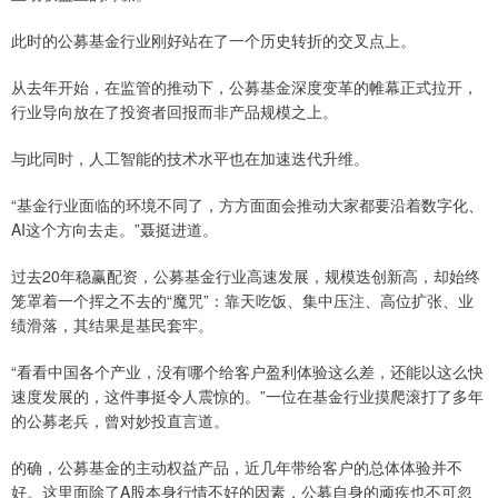
此时的公募基金行业刚好站在了一个历史转折的交叉点上。
从去年开始，在监管的推动下，公募基金深度变革的帷幕正式拉开，
行业导向放在了投资者回报而非产品规模之上。
与此同时，人工智能的技术水平也在加速迭代升维。
“基金行业面临的环境不同了，方方面面会推动大家都要沿着数字化、
AI这个方向去走。”聂挺进道。
过去20年稳赢配资，公募基金行业高速发展，规模迭创新高，却始终
笼罩着一个挥之不去的“魔咒”：靠天吃饭、集中压注、高位扩张、业
绩滑落，其结果是基民套牢。
“看看中国各个产业，没有哪个给客户盈利体验这么差，还能以这么快
速度发展的，这件事挺令人震惊的。”一位在基金行业摸爬滚打了多年
的公募老兵，曾对妙投直言道。
的确，公募基金的主动权益产品，近几年带给客户的总体体验并不
好。这里面除了A股本身行情不好的因素，公募自身的顽疾也不可忽