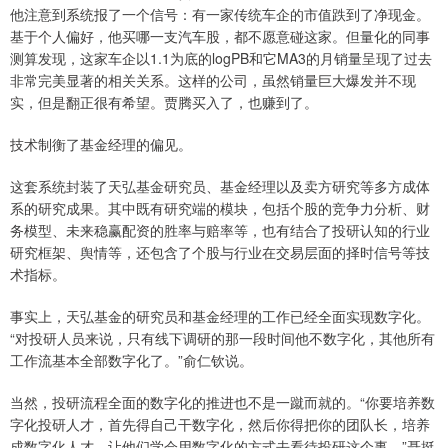
他注意到系统报了一个信号：有一家传统车企的市值跌到了净现金。
基于个人偏好，他买哪一支汽车股，都不愿意碰这家。但量化的同事
测算发现，这家车企以1.1为底的logPB和它MA3的月销量呈现了过去
非常完美显著的相关关系。这样的公司，虽然销量巨大爆发并不现
实，但是翻正很有希望。贾腾买入了，也赚到了。
技术制衡了基金经理的偏见。
这套系统封装了天弘基金研究员、基金经理以及卖方研究等多方成体
系的研究成果。其中既有研究端的模块，包括个股的竞争力分析、财
务模型、未来稳赢配资的胜率与赔率等，也有结合了投研认知的行业
研究框架、舆情等，还包含了个股与行业在交易层面的择时信号等技
术指标。
事实上，天弘基金的研究员和基金经理的工作已经全面实现数字化。
“对投研人员来说，只有线下调研的那一段时间他不数字化，其他所有
工作流基本全部数字化了。”俞仁钦说。
当然，投研流程全面的数字化的推进也不是一蹴而就的。“你要培养数
字化投研人才，首先得自己干数字化，然后你得把你的团队长，培养
成数字化人才，让他们学会用数字化的方式去看待投研这个事。”聂挺