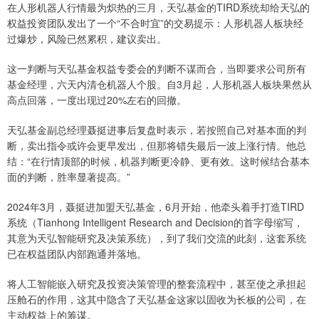
在人形机器人行情最为炽热的三月，天弘基金的TIRD系统却给天弘的
权益投资团队发出了一个“不合时宜”的交易提示：人形机器人板块经
过爆炒，风险已然累积，建议卖出。
这一判断与天弘基金权益专委会的判断不谋而合，当即要求公司所有
基金经理，六天内清仓机器人个股。自3月起，人形机器人板块果然从
高点回落，一度出现过20%左右的回撤。
天弘基金副总经理聂挺进事后复盘时表示，若按照自己对基本面的判
断，卖出指令或许会更早发出，但那将错失最后一波上涨行情。他总
结：“在行情顶部的时候，机器判断更冷静、更有效。这时候结合基本
面的判断，胜率显著提高。”
2024年3月，聂挺进加盟天弘基金，6月开始，他牵头着手打造TIRD
系统（Tianhong Intelligent Research and Decision的首字母缩写，
其意为天弘智能研究及决策系统），到了我们交流的此刻，这套系统
已在权益团队内部跑通并落地。
将人工智能嵌入研究及投资决策管理的整套流程中，甚至使之承担起
压舱石的作用，这其中隐含了天弘基金这家以固收为长板的公司，在
主动权益上的筹谋。