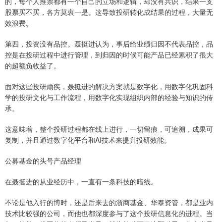
的，每个人推票都有一个自己的立场和逻辑，却没有共识，结果一支
股票买不买，各方莫衷一是。这导致投研转化成结果的过程，大量无
效浪费。
第四，投资没有品控。聂挺进认为，事后给业绩归因不代表品控，品
控是在投研过程中进行管理，到归因的时候可能产品已经累积了很大
的超额负收益了。
面对这些投研顽疾，聂挺进的解决方案就是数字化，用数字化巩固科
学的投研文化与工作流程，用数字化实现组织内部的经验与知识的传
承。
这意味着，整个投研过程都在线上进行，一切留痕，可追溯，成果可
复制，并且通过数字化平台和AI技术来提升投研效能。
公募基金的头号产品经理
在聂挺进的从业经历中，一直有一条科技的暗线。
不论是他入行的博时，还是后来去的浙商基金、华泰资管，都是业内
技术比较强的公司，而他也都深度参与了这个投研信息化的进程。当