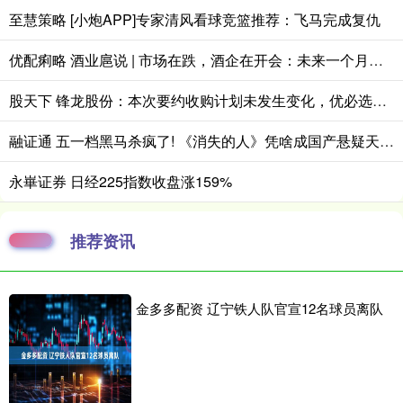
至慧策略 [小炮APP]专家清风看球竞篮推荐：飞马完成复仇
优配痢略 酒业扈说 | 市场在跌，酒企在开会：未来一个月，白酒行业将释放哪些信号？
股天下 锋龙股份：本次要约收购计划未发生变化，优必选及有关各方正在积极推进各项工作
融证通 五一档黑马杀疯了! 《消失的人》凭啥成国产悬疑天花板?
永崋证券 日经225指数收盘涨159%
推荐资讯
金多多配资 辽宁铁人队官宣12名球员离队