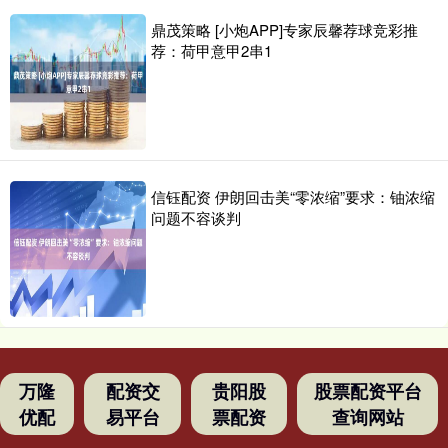
鼎茂策略 [小炮APP]专家辰馨荐球竞彩推
荐：荷甲意甲2串1
信钰配资 伊朗回击美“零浓缩”要求：铀浓缩
问题不容谈判
万隆
配资交
贵阳股
股票配资平台
优配
易平台
票配资
查询网站