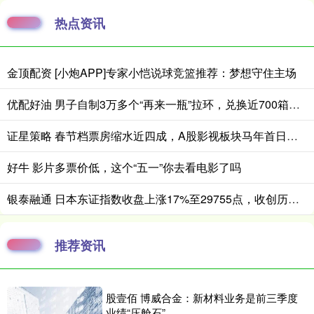
热点资讯
金顶配资 [小炮APP]专家小恺说球竞篮推荐：梦想守住主场
优配好油 男子自制3万多个“再来一瓶”拉环，兑换近700箱啤酒！警方：他称个人饮用，实为出售获利
证星策略 春节档票房缩水近四成，A股影视板块马年首日垫底
好牛 影片多票价低，这个“五一”你去看电影了吗
银泰融通 日本东证指数收盘上涨17%至29755点，收创历史新高
推荐资讯
股壹佰 博威合金：新材料业务是前三季度
业绩“压舱石”