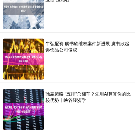
牛弘配资 虞书欣维权案件新进展 虞书欣起
诉饰品公司侵权
驰赢策略 “五排”总翻车？先用AI算算你的比
较优势丨峡谷经济学