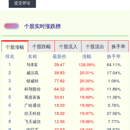
提交评论
个股实时涨跌榜
个股跌幅
个股流入
个股流出
换手率
个股涨幅
排名
名称
最新价
涨幅
换手率
1
N津富
39.47
126.06%
64.11%
2
威尔高
39.83
20.01%
17.04%
3
锴威特
77.82
20.00%
1.06%
4
科翔股份
64.32
20.00%
11.86%
5
蜀道装备
33.61
19.99%
11.36%
6
广哈通信
19.03
19.99%
5.76%
7
欣天科技
18.02
19.97%
27.56%
8
飞天诚信
12.56
19.96%
7.77%
9
中巨芯
27.63
19.04%
28.57%