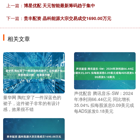
上一篇：
博星优配 天元智能最新筹码趋于集中
下一篇：
贵丰配资 晶科能源大宗交易成交1690.00万元
相关文章
声优配音 腾讯音乐-SW：2024
量华网 陶红穿了一件深蓝色的
年净利润66.44亿元 同比增长
裙子，这件裙子非常的有设计
35.04% 拟每股派息0.09美元或
感，效果很不错
每ADS派发0.18美元