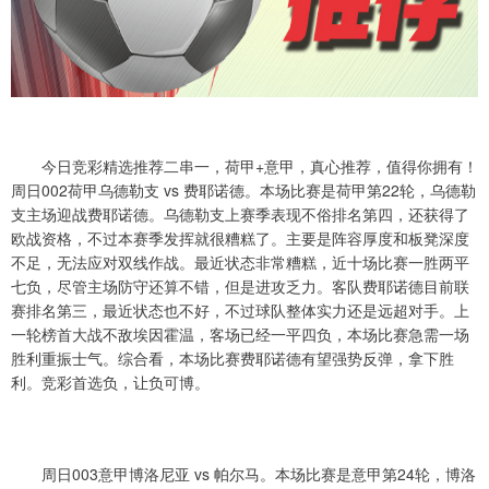
今日竞彩精选推荐二串一，荷甲+意甲，真心推荐，值得你拥有！
周日002荷甲乌德勒支 vs 费耶诺德。本场比赛是荷甲第22轮，乌德勒
支主场迎战费耶诺德。乌德勒支上赛季表现不俗排名第四，还获得了
欧战资格，不过本赛季发挥就很糟糕了。主要是阵容厚度和板凳深度
不足，无法应对双线作战。最近状态非常糟糕，近十场比赛一胜两平
七负，尽管主场防守还算不错，但是进攻乏力。客队费耶诺德目前联
赛排名第三，最近状态也不好，不过球队整体实力还是远超对手。上
一轮榜首大战不敌埃因霍温，客场已经一平四负，本场比赛急需一场
胜利重振士气。综合看，本场比赛费耶诺德有望强势反弹，拿下胜
利。竞彩首选负，让负可博。
周日003意甲博洛尼亚 vs 帕尔马。本场比赛是意甲第24轮，博洛