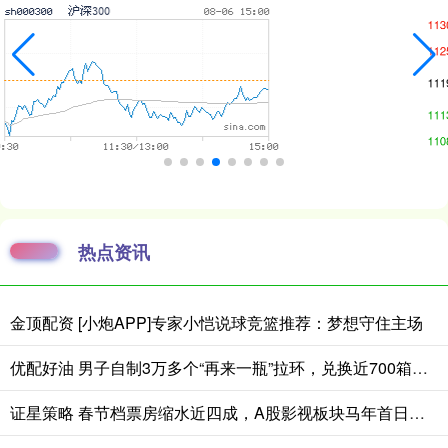
热点资讯
金顶配资 [小炮APP]专家小恺说球竞篮推荐：梦想守住主场
优配好油 男子自制3万多个“再来一瓶”拉环，兑换近700箱啤酒！警方：他称个人饮用，实为出售获利
证星策略 春节档票房缩水近四成，A股影视板块马年首日垫底