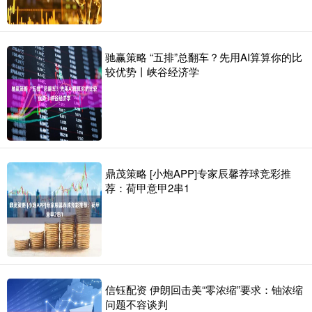
驰赢策略 “五排”总翻车？先用AI算算你的比
较优势丨峡谷经济学
鼎茂策略 [小炮APP]专家辰馨荐球竞彩推
荐：荷甲意甲2串1
信钰配资 伊朗回击美“零浓缩”要求：铀浓缩
问题不容谈判