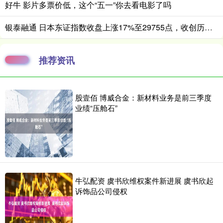
好牛 影片多票价低，这个“五一”你去看电影了吗
银泰融通 日本东证指数收盘上涨17%至29755点，收创历史新高
推荐资讯
股壹佰 博威合金：新材料业务是前三季度
业绩“压舱石”
牛弘配资 虞书欣维权案件新进展 虞书欣起
诉饰品公司侵权