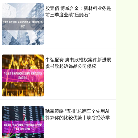
股壹佰 博威合金：新材料业务是
前三季度业绩“压舱石”
牛弘配资 虞书欣维权案件新进展
虞书欣起诉饰品公司侵权
驰赢策略 “五排”总翻车？先用AI
算算你的比较优势丨峡谷经济学