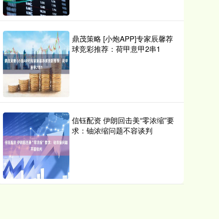
鼎茂策略 [小炮APP]专家辰馨荐
球竞彩推荐：荷甲意甲2串1
信钰配资 伊朗回击美“零浓缩”要
求：铀浓缩问题不容谈判