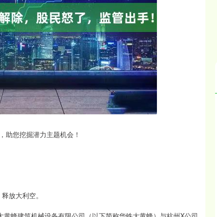
沪深300
4694.44
.42%
43.13
0.93%
，助您挖掘潜力主题机会！
）释放大利空。
大黄蜂建筑机械设备有限公司（以下简称华铁大黄蜂）与杭州X公司