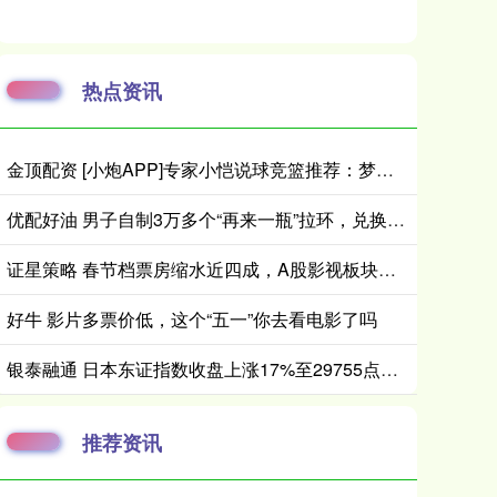
热点资讯
金顶配资 [小炮APP]专家小恺说球竞篮推荐：梦想守住主场
优配好油 男子自制3万多个“再来一瓶”拉环，兑换近700箱啤酒！警方：他称个人饮用，实为出售获利
证星策略 春节档票房缩水近四成，A股影视板块马年首日垫底
好牛 影片多票价低，这个“五一”你去看电影了吗
银泰融通 日本东证指数收盘上涨17%至29755点，收创历史新高
推荐资讯