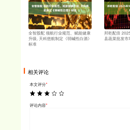
全智股配 领航行业规范、赋能健康
邦乾配倍 20
升级, 天科慈航制定《弱碱性白酒》
县蔬菜批发市
标准
相关评论
本文评分
*
评论内容
*