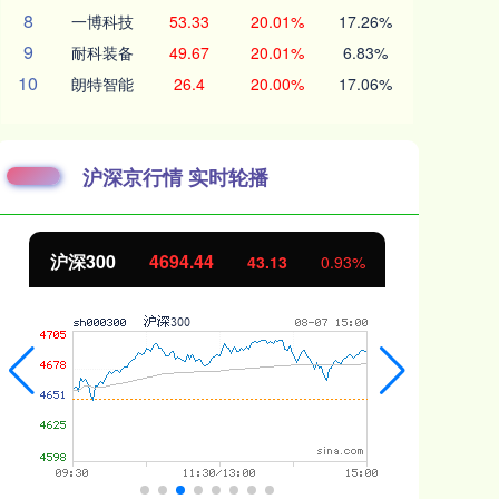
8
一博科技
53.33
20.01%
17.26%
9
耐科装备
49.67
20.01%
6.83%
10
朗特智能
26.4
20.00%
17.06%
沪深京行情 实时轮播
北证50
1134.24
创
11.37
1.01%