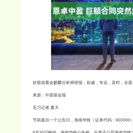
深证成指
14311.01
.68
1.02%
200.89
1
炒股就看金麒麟分析师研报，权威，专业，及时，全面
来源：中国基金报
见习记者 夏天
节前最后一个公告日，海南华铁（证券代码：603300
9月30日晚间，海南华铁公告称，全资子公司海南华铁