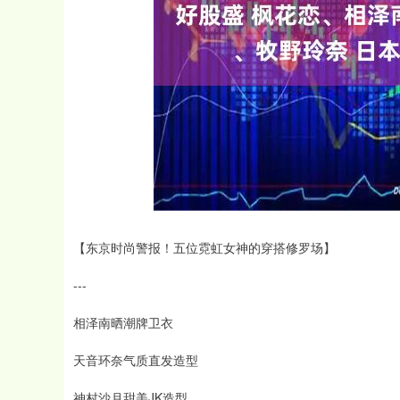
创业板指
3563.12
37
1.01%
47.56
1.
【东京时尚警报！五位霓虹女神的穿搭修罗场】
---
相泽南晒潮牌卫衣
天音环奈气质直发造型
神村沙月甜美JK造型