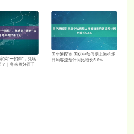
国华通配资 国庆中秋假期上海机场
家菜“一招鲜”，凭啥
日均客流预计同比增长5.6%
湾区？｜粤来粤好百千