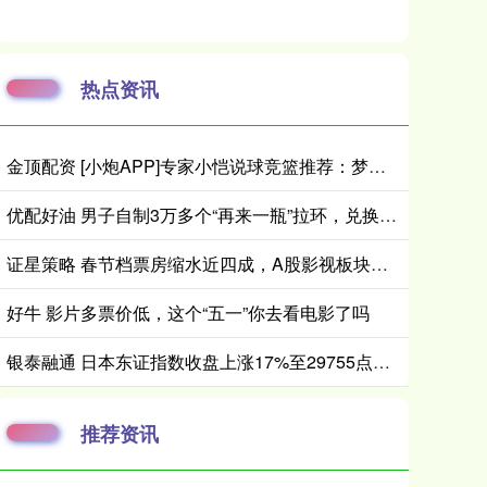
热点资讯
金顶配资 [小炮APP]专家小恺说球竞篮推荐：梦想守住主场
优配好油 男子自制3万多个“再来一瓶”拉环，兑换近700箱啤酒！警方：他称个人饮用，实为出售获利
证星策略 春节档票房缩水近四成，A股影视板块马年首日垫底
好牛 影片多票价低，这个“五一”你去看电影了吗
银泰融通 日本东证指数收盘上涨17%至29755点，收创历史新高
推荐资讯