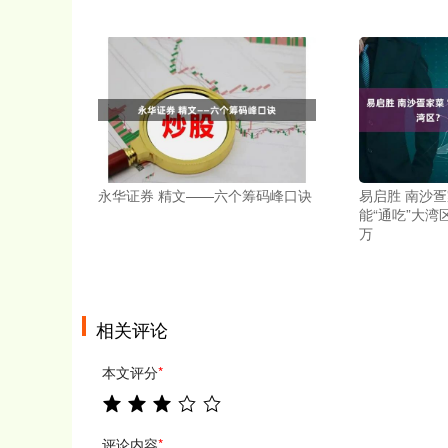
永华证券 精文——六个筹码峰口诀
易启胜 南沙疍
能“通吃”大
万
相关评论
本文评分
*
评论内容
*