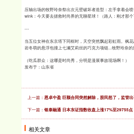
压轴出场的牧野玲奈祭出次元壁破坏者造型：左手拿着会喷
wink：今天要去拯救时尚界的无聊星球！（路人：刚才那
---
当五位女神在东京塔下同框时，天空突然飘起彩虹雨。枫花
岩冬萌的悬浮包撞上七濑艾莉丝的巧克力项链...牧野玲奈
（吃瓜群众：这哪是时尚秀，分明是漫展事故现场啊！）
发布于：山东省
上一篇：
恩卓中盈 巨额合同突然解除，股民怒了，监管出
下一篇：
银泰融通 日本东证指数收盘上涨17%至29755
相关文章