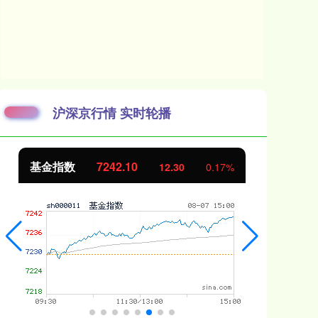
沪深京行情 实时轮播
国债指数
229.69
期指
0.10
0.04%