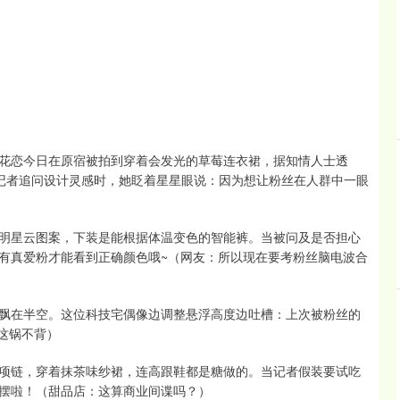
花恋今日在原宿被拍到穿着会发光的草莓连衣裙，据知情人士透
。记者追问设计灵感时，她眨着星星眼说：因为想让粉丝在人群中一眼
明星云图案，下装是能根据体温变色的智能裤。当被问及是否担心
有真爱粉才能看到正确颜色哦~（网友：所以现在要考粉丝脑电波合
飘在半空。这位科技宅偶像边调整悬浮高度边吐槽：上次被粉丝的
示这锅不背）
项链，穿着抹茶味纱裙，连高跟鞋都是糖做的。当记者假装要试吃
摆啦！（甜品店：这算商业间谍吗？）