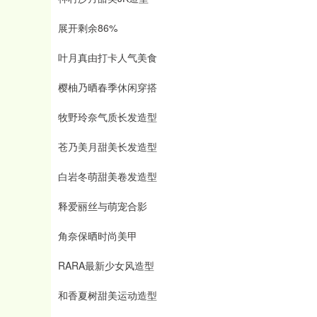
展开剩余86%
叶月真由打卡人气美食
樱柚乃晒春季休闲穿搭
牧野玲奈气质长发造型
苍乃美月甜美长发造型
白岩冬萌甜美卷发造型
释爱丽丝与萌宠合影
角奈保晒时尚美甲
RARA最新少女风造型
和香夏树甜美运动造型