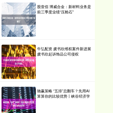
股壹佰 博威合金：新材料业务是
前三季度业绩“压舱石”
牛弘配资 虞书欣维权案件新进展
虞书欣起诉饰品公司侵权
驰赢策略 “五排”总翻车？先用AI
算算你的比较优势丨峡谷经济学