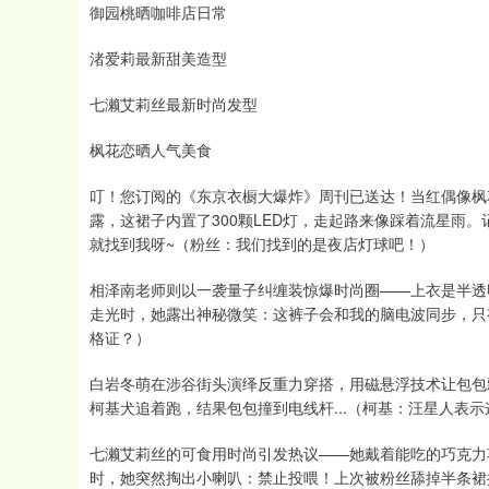
御园桃晒咖啡店日常
渚爱莉最新甜美造型
七濑艾莉丝最新时尚发型
枫花恋晒人气美食
叮！您订阅的《东京衣橱大爆炸》周刊已送达！当红偶像枫
露，这裙子内置了300颗LED灯，走起路来像踩着流星雨
就找到我呀~（粉丝：我们找到的是夜店灯球吧！）
相泽南老师则以一袭量子纠缠装惊爆时尚圈——上衣是半透
走光时，她露出神秘微笑：这裤子会和我的脑电波同步，只
格证？）
白岩冬萌在涉谷街头演绎反重力穿搭，用磁悬浮技术让包包
柯基犬追着跑，结果包包撞到电线杆...（柯基：汪星人表
七濑艾莉丝的可食用时尚引发热议——她戴着能吃的巧克力
时，她突然掏出小喇叭：禁止投喂！上次被粉丝舔掉半条裙