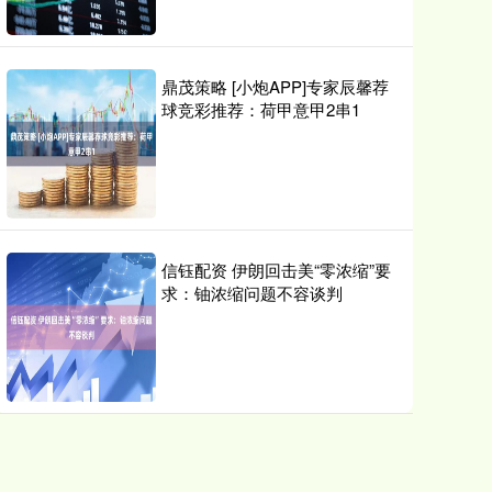
鼎茂策略 [小炮APP]专家辰馨荐
球竞彩推荐：荷甲意甲2串1
信钰配资 伊朗回击美“零浓缩”要
求：铀浓缩问题不容谈判