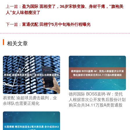
上一篇：
盈为国际 面相变了，36岁宋轶变脸、身材干瘪，“旗袍美
人”女人味都瘦没了
下一篇：
富通优配 田栩宁5月中旬海外行程曝光
相关文章
德邦国际 BOSS直聘-W：受托
易资配 渝超球员袭击裁判，业
人根据首次公开发售后股份计划
余球队也需要正规化
购买合共34.11万股A类普通股