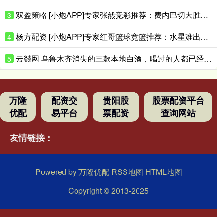
双盈策略 [小炮APP]专家张然竞彩推荐：费内巴切大胜对手
3
杨方配资 [小炮APP]专家红哥篮球竞篮推荐：水星难出大分
4
云燚网 乌鲁木齐消失的三款本地白酒，喝过的人都已经是当爷爷的人了吧？
5
万隆
配资交
贵阳股
股票配资平台
优配
易平台
票配资
查询网站
友情链接：
Powered by
万隆优配
RSS地图
HTML地图
Copyright
© 2013-2025