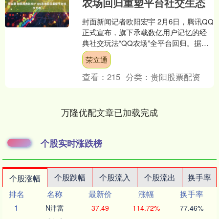
农场回归重塑平台社交生态
封面新闻记者欧阳宏宇 2月6日，腾讯QQ
正式宣布，旗下承载数亿用户记忆的经
典社交玩法“QQ农场”全平台回归。据腾
讯QQ透露，用户即日起可通过QQ搜
荣立通
索“QQ经典农....
查看：
215
分类：
贵阳股票配资
万隆优配文章已加载完成
个股实时涨跌榜
个股跌幅
个股流入
个股流出
换手率
个股涨幅
排名
名称
最新价
涨幅
换手率
1
N津富
37.49
114.72%
77.46%