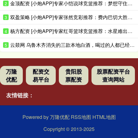
金顶配资 [小炮APP]专家小恺说球竞篮推荐：梦想守住主场
2
双盈策略 [小炮APP]专家张然竞彩推荐：费内巴切大胜对手
3
杨方配资 [小炮APP]专家红哥篮球竞篮推荐：水星难出大分
4
云燚网 乌鲁木齐消失的三款本地白酒，喝过的人都已经是当爷爷的人了吧？
5
万隆
配资交
贵阳股
股票配资平台
优配
易平台
票配资
查询网站
友情链接：
Powered by
万隆优配
RSS地图
HTML地图
Copyright
© 2013-2025