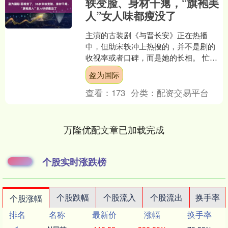
轶变脸、身材干瘪，“旗袍美
人”女人味都瘦没了
主演的古装剧《与晋长安》正在热播
中，但助宋轶冲上热搜的，并不是剧的
收视率或者口碑，而是她的长相。 忙着
四处扫楼跑宣传，一天造型三换，可近
盈为国际
日的一套造型直接“吓”到....
查看：
173
分类：
配资交易平台
万隆优配文章已加载完成
个股实时涨跌榜
个股跌幅
个股流入
个股流出
换手率
个股涨幅
排名
名称
最新价
涨幅
换手率