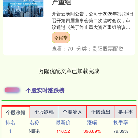
产重组
开普云晚间公告，公司于2026年2月24日
召开第四届董事会第二次临时会议，审
议通过《关于终止重大资产重组的议
案》，决定终止拟通过支付现金和发行
今裕堂
股份购买深圳金泰克....
查看：
70
分类：
贵阳股票配资
万隆优配文章已加载完成
个股实时涨跌榜
个股跌幅
个股流入
个股流出
换手率
个股涨幅
排名
名称
最新价
涨幅
换手率
1
N展芯
116.52
396.89%
79.39%