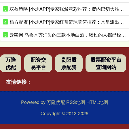
双盈策略 [小炮APP]专家张然竞彩推荐：费内巴切大胜对手
3
杨方配资 [小炮APP]专家红哥篮球竞篮推荐：水星难出大分
4
云燚网 乌鲁木齐消失的三款本地白酒，喝过的人都已经是当爷爷的人了吧？
5
万隆
配资交
贵阳股
股票配资平台
优配
易平台
票配资
查询网站
友情链接：
Powered by
万隆优配
RSS地图
HTML地图
Copyright
© 2013-2025