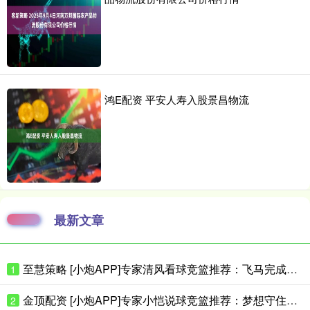
鸿E配资 平安人寿入股景昌物流
最新文章
至慧策略 [小炮APP]专家清风看球竞篮推荐：飞马完成复仇
1
金顶配资 [小炮APP]专家小恺说球竞篮推荐：梦想守住主场
2